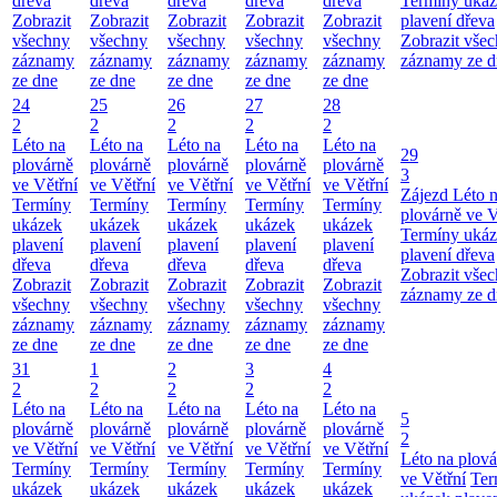
dřeva
dřeva
dřeva
dřeva
dřeva
Termíny uká
Zobrazit
Zobrazit
Zobrazit
Zobrazit
Zobrazit
plavení dřeva
všechny
všechny
všechny
všechny
všechny
Zobrazit vše
záznamy
záznamy
záznamy
záznamy
záznamy
záznamy ze d
ze dne
ze dne
ze dne
ze dne
ze dne
24
25
26
27
28
2
2
2
2
2
Léto na
Léto na
Léto na
Léto na
Léto na
29
plovárně
plovárně
plovárně
plovárně
plovárně
3
ve Větřní
ve Větřní
ve Větřní
ve Větřní
ve Větřní
Zájezd
Léto 
Termíny
Termíny
Termíny
Termíny
Termíny
plovárně ve V
ukázek
ukázek
ukázek
ukázek
ukázek
Termíny uká
plavení
plavení
plavení
plavení
plavení
plavení dřeva
dřeva
dřeva
dřeva
dřeva
dřeva
Zobrazit vše
Zobrazit
Zobrazit
Zobrazit
Zobrazit
Zobrazit
záznamy ze d
všechny
všechny
všechny
všechny
všechny
záznamy
záznamy
záznamy
záznamy
záznamy
ze dne
ze dne
ze dne
ze dne
ze dne
31
1
2
3
4
2
2
2
2
2
Léto na
Léto na
Léto na
Léto na
Léto na
5
plovárně
plovárně
plovárně
plovárně
plovárně
2
ve Větřní
ve Větřní
ve Větřní
ve Větřní
ve Větřní
Léto na plová
Termíny
Termíny
Termíny
Termíny
Termíny
ve Větřní
Ter
ukázek
ukázek
ukázek
ukázek
ukázek