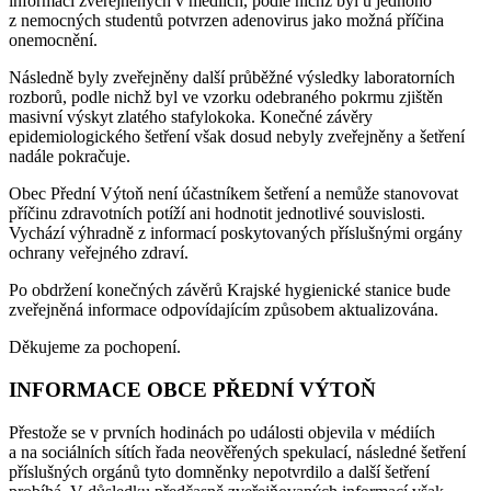
informací zveřejněných v médiích, podle nichž byl u jednoho
z nemocných studentů potvrzen adenovirus jako možná příčina
onemocnění.
Následně byly zveřejněny další průběžné výsledky laboratorních
rozborů, podle nichž byl ve vzorku odebraného pokrmu zjištěn
masivní výskyt zlatého stafylokoka. Konečné závěry
epidemiologického šetření však dosud nebyly zveřejněny a šetření
nadále pokračuje.
Obec Přední Výtoň není účastníkem šetření a nemůže stanovovat
příčinu zdravotních potíží ani hodnotit jednotlivé souvislosti.
Vychází výhradně z informací poskytovaných příslušnými orgány
ochrany veřejného zdraví.
Po obdržení konečných závěrů Krajské hygienické stanice bude
zveřejněná informace odpovídajícím způsobem aktualizována.
Děkujeme za pochopení.
INFORMACE OBCE PŘEDNÍ VÝTOŇ
Přestože se v prvních hodinách po události objevila v médiích
a na sociálních sítích řada neověřených spekulací, následné šetření
příslušných orgánů tyto domněnky nepotvrdilo a další šetření