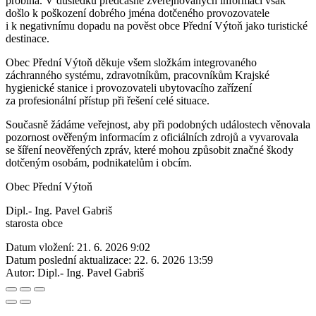
probíhá. V důsledku předčasně zveřejňovaných informací však
došlo k poškození dobrého jména dotčeného provozovatele
i k negativnímu dopadu na pověst obce Přední Výtoň jako turistické
destinace.
Obec Přední Výtoň děkuje všem složkám integrovaného
záchranného systému, zdravotníkům, pracovníkům Krajské
hygienické stanice i provozovateli ubytovacího zařízení
za profesionální přístup při řešení celé situace.
Současně žádáme veřejnost, aby při podobných událostech věnovala
pozornost ověřeným informacím z oficiálních zdrojů a vyvarovala
se šíření neověřených zpráv, které mohou způsobit značné škody
dotčeným osobám, podnikatelům i obcím.
Obec Přední Výtoň
Dipl.- Ing. Pavel Gabriš
starosta obce
Datum vložení:
21. 6. 2026 9:02
Datum poslední aktualizace:
22. 6. 2026 13:59
Autor:
Dipl.- Ing. Pavel Gabriš