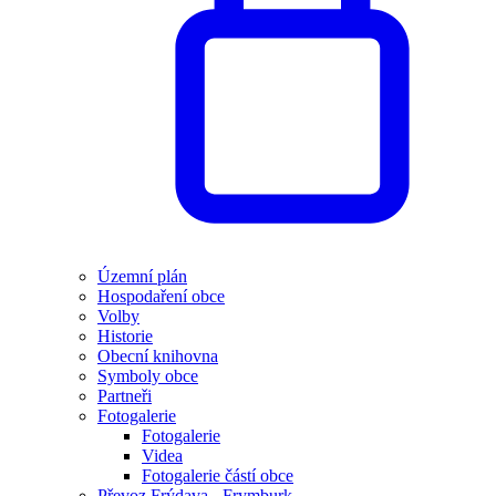
Územní plán
Hospodaření obce
Volby
Historie
Obecní knihovna
Symboly obce
Partneři
Fotogalerie
Fotogalerie
Videa
Fotogalerie částí obce
Převoz Frýdava - Frymburk