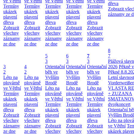
ve Větřní
ve Větřní
ve Větřní
ve Větřní
ve Větřní
dřeva
Termíny
Termíny
Termíny
Termíny
Termíny
Zobrazit vše
ukázek
ukázek
ukázek
ukázek
ukázek
záznamy ze d
plavení
plavení
plavení
plavení
plavení
dřeva
dřeva
dřeva
dřeva
dřeva
Zobrazit
Zobrazit
Zobrazit
Zobrazit
Zobrazit
všechny
všechny
všechny
všechny
všechny
záznamy
záznamy
záznamy
záznamy
záznamy
ze dne
ze dne
ze dne
ze dne
ze dne
8
5
6
7
7
3
3
3
Plážová slavn
3
4
Orientační
Orientační
Orientační
2026
Pěkně v
2
2
běh ve
běh ve
běh ve
Pěkné 8.8.20
Léto na
Léto na
Vyšším
Vyšším
Vyšším
Letní slavnost
plovárně
plovárně
Brodě
Brodě
Brodě
Vorderweiße
ve Větřní
ve Větřní
Léto na
Léto na
Léto na
VLASTA R
Termíny
Termíny
plovárně
plovárně
plovárně
+ ZUZANA
ukázek
ukázek
ve Větřní
ve Větřní
ve Větřní
SMATANOV
plavení
plavení
Termíny
Termíny
Termíny
dvojkoncert
dřeva
dřeva
ukázek
ukázek
ukázek
Orientační bě
Zobrazit
Zobrazit
plavení
plavení
plavení
Vyšším Brod
všechny
všechny
dřeva
dřeva
dřeva
Léto na plová
záznamy
záznamy
Zobrazit
Zobrazit
Zobrazit
ve Větřní
Ter
ze dne
ze dne
všechny
všechny
všechny
ukázek plave