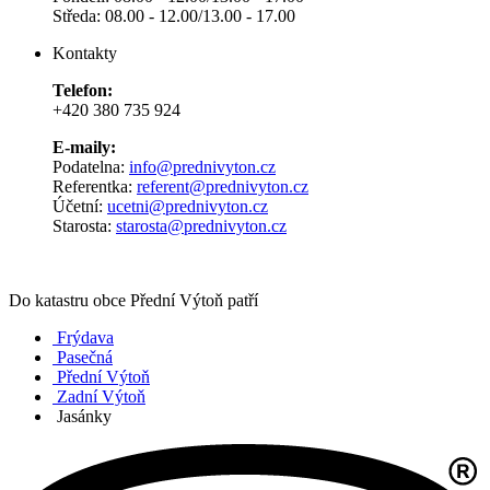
Středa: 08.00 - 12.00/13.00 - 17.00
Kontakty
Telefon:
+420 380 735 924
E-maily:
Podatelna:
info@prednivyton.cz
Referentka:
referent@prednivyton.cz
Účetní:
ucetni@prednivyton.cz
Starosta:
starosta@prednivyton.cz
Do katastru obce Přední Výtoň patří
Frýdava
Pasečná
Přední Výtoň
Zadní Výtoň
Jasánky