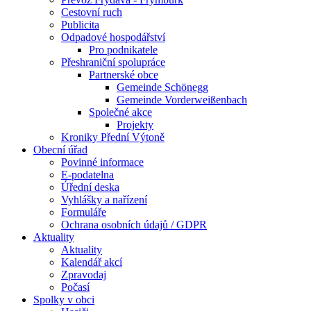
Cestovní ruch
Publicita
Odpadové hospodářství
Pro podnikatele
Přeshraniční spolupráce
Partnerské obce
Gemeinde Schönegg
Gemeinde Vorderweißenbach
Společné akce
Projekty
Kroniky Přední Výtoně
Obecní úřad
Povinné informace
E-podatelna
Úřední deska
Vyhlášky a nařízení
Formuláře
Ochrana osobních údajů / GDPR
Aktuality
Aktuality
Kalendář akcí
Zpravodaj
Počasí
Spolky v obci