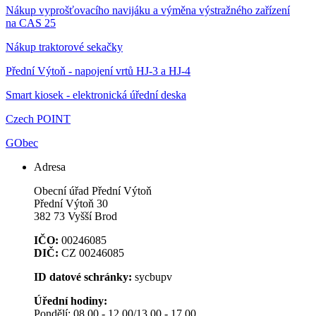
Nákup vyprošťovacího navijáku a výměna výstražného zařízení
na CAS 25
Nákup traktorové sekačky
Přední Výtoň - napojení vrtů HJ-3 a HJ-4
Smart kiosek - elektronická úřední deska
Czech POINT
GObec
Adresa
Obecní úřad Přední Výtoň
Přední Výtoň 30
382 73 Vyšší Brod
IČO:
00246085
DIČ:
CZ 00246085
ID datové schránky:
sycbupv
Úřední hodiny:
Pondělí: 08.00 - 12.00/13.00 - 17.00