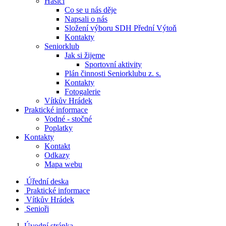
Hasiči
Co se u nás děje
Napsali o nás
Složení výboru SDH Přední Výtoň
Kontakty
Seniorklub
Jak si žijeme
Sportovní aktivity
Plán činnosti Seniorklubu z. s.
Kontakty
Fotogalerie
Vítkův Hrádek
Praktické informace
Vodné - stočné
Poplatky
Kontakty
Kontakt
Odkazy
Mapa webu
Úřední deska
Praktické informace
Vítkův Hrádek
Senioři
Úvodní stránka