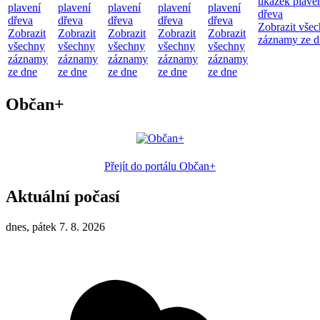
ukázek plave
plavení
plavení
plavení
plavení
plavení
dřeva
dřeva
dřeva
dřeva
dřeva
dřeva
Zobrazit vše
Zobrazit
Zobrazit
Zobrazit
Zobrazit
Zobrazit
záznamy ze d
všechny
všechny
všechny
všechny
všechny
záznamy
záznamy
záznamy
záznamy
záznamy
ze dne
ze dne
ze dne
ze dne
ze dne
Občan+
Přejít do portálu Občan+
Aktuální počasí
dnes, pátek 7. 8. 2026