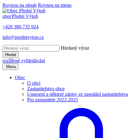
Rovnou na obsah
Rovnou na menu
obec
Přední Výtoň
+420 380 735 924
info@prednivyton.cz
Hledaný výraz
Hledat
rozšířené vyhledávání
Menu
Obec
O obci
Zastupitelstvo obce
Usnesení a některé zápisy ze zasedání zastupitelstva
Pro zastupitele 2022-2025