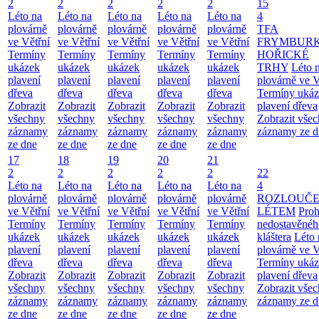
2
2
2
2
2
15
Léto na
Léto na
Léto na
Léto na
Léto na
4
plovárně
plovárně
plovárně
plovárně
plovárně
TFA
ve Větřní
ve Větřní
ve Větřní
ve Větřní
ve Větřní
FRYMBUR
Termíny
Termíny
Termíny
Termíny
Termíny
HOŘICKÉ
ukázek
ukázek
ukázek
ukázek
ukázek
TRHY
Léto 
plavení
plavení
plavení
plavení
plavení
plovárně ve V
dřeva
dřeva
dřeva
dřeva
dřeva
Termíny uká
Zobrazit
Zobrazit
Zobrazit
Zobrazit
Zobrazit
plavení dřeva
všechny
všechny
všechny
všechny
všechny
Zobrazit vše
záznamy
záznamy
záznamy
záznamy
záznamy
záznamy ze d
ze dne
ze dne
ze dne
ze dne
ze dne
17
18
19
20
21
2
2
2
2
2
22
Léto na
Léto na
Léto na
Léto na
Léto na
4
plovárně
plovárně
plovárně
plovárně
plovárně
ROZLOUČE
ve Větřní
ve Větřní
ve Větřní
ve Větřní
ve Větřní
LÉTEM
Proh
Termíny
Termíny
Termíny
Termíny
Termíny
nedostavěnéh
ukázek
ukázek
ukázek
ukázek
ukázek
kláštera
Léto 
plavení
plavení
plavení
plavení
plavení
plovárně ve V
dřeva
dřeva
dřeva
dřeva
dřeva
Termíny uká
Zobrazit
Zobrazit
Zobrazit
Zobrazit
Zobrazit
plavení dřeva
všechny
všechny
všechny
všechny
všechny
Zobrazit vše
záznamy
záznamy
záznamy
záznamy
záznamy
záznamy ze d
ze dne
ze dne
ze dne
ze dne
ze dne