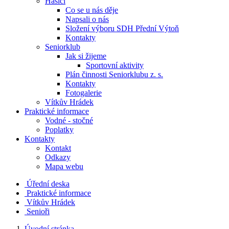
Hasiči
Co se u nás děje
Napsali o nás
Složení výboru SDH Přední Výtoň
Kontakty
Seniorklub
Jak si žijeme
Sportovní aktivity
Plán činnosti Seniorklubu z. s.
Kontakty
Fotogalerie
Vítkův Hrádek
Praktické informace
Vodné - stočné
Poplatky
Kontakty
Kontakt
Odkazy
Mapa webu
Úřední deska
Praktické informace
Vítkův Hrádek
Senioři
Úvodní stránka