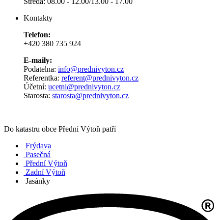
Středa: 08.00 - 12.00/13.00 - 17.00
Kontakty
Telefon:
+420 380 735 924
E-maily:
Podatelna:
info@prednivyton.cz
Referentka:
referent@prednivyton.cz
Účetní:
ucetni@prednivyton.cz
Starosta:
starosta@prednivyton.cz
Do katastru obce Přední Výtoň patří
Frýdava
Pasečná
Přední Výtoň
Zadní Výtoň
Jasánky