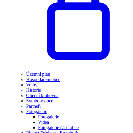
Územní plán
Hospodaření obce
Volby
Historie
Obecní knihovna
Symboly obce
Partneři
Fotogalerie
Fotogalerie
Videa
Fotogalerie částí obce
Převoz Frýdava - Frymburk