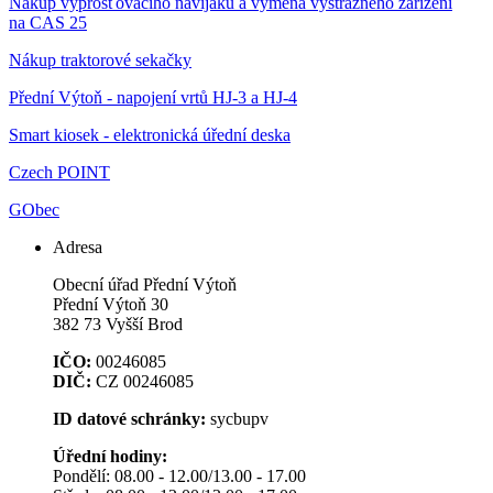
Nákup vyprošťovacího navijáku a výměna výstražného zařízení
na CAS 25
Nákup traktorové sekačky
Přední Výtoň - napojení vrtů HJ-3 a HJ-4
Smart kiosek - elektronická úřední deska
Czech POINT
GObec
Adresa
Obecní úřad Přední Výtoň
Přední Výtoň 30
382 73 Vyšší Brod
IČO:
00246085
DIČ:
CZ 00246085
ID datové schránky:
sycbupv
Úřední hodiny:
Pondělí: 08.00 - 12.00/13.00 - 17.00