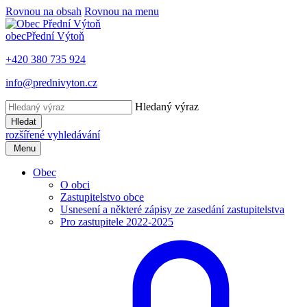
Rovnou na obsah
Rovnou na menu
obec
Přední Výtoň
+420 380 735 924
info@prednivyton.cz
Hledaný výraz
Hledat
rozšířené vyhledávání
Menu
Obec
O obci
Zastupitelstvo obce
Usnesení a některé zápisy ze zasedání zastupitelstva
Pro zastupitele 2022-2025