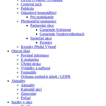
Cestovní ruch
Publicita
Odpadové hospodářství
Pro podnikatele
Přeshraniční spolupráce
Partnerské obce
Gemeinde Schönegg
Gemeinde Vorderweißenbach
Společné akce
Projekty
Kroniky Přední Výtoně
Obecní úřad
Povinné informace
E-podatelna
Úřední deska
Vyhlášky a nařízení
Formuláře
Ochrana osobních údajů / GDPR
Aktuality
Aktuality
Kalendář akcí
Zpravodaj
Počasí
Spolky v obci