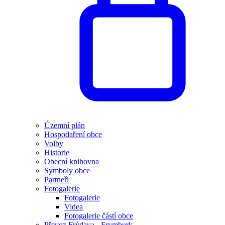
Územní plán
Hospodaření obce
Volby
Historie
Obecní knihovna
Symboly obce
Partneři
Fotogalerie
Fotogalerie
Videa
Fotogalerie částí obce
Převoz Frýdava - Frymburk