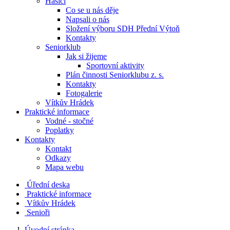
Hasiči
Co se u nás děje
Napsali o nás
Složení výboru SDH Přední Výtoň
Kontakty
Seniorklub
Jak si žijeme
Sportovní aktivity
Plán činnosti Seniorklubu z. s.
Kontakty
Fotogalerie
Vítkův Hrádek
Praktické informace
Vodné - stočné
Poplatky
Kontakty
Kontakt
Odkazy
Mapa webu
Úřední deska
Praktické informace
Vítkův Hrádek
Senioři
Úvodní stránka