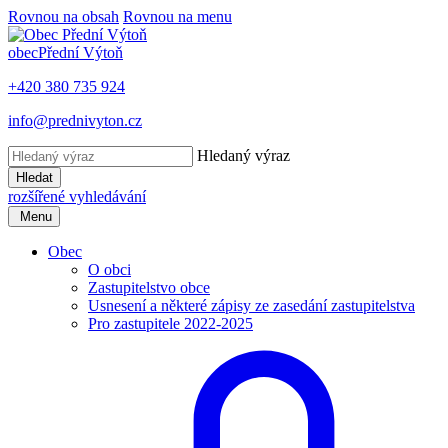
Rovnou na obsah
Rovnou na menu
obec
Přední Výtoň
+420 380 735 924
info@prednivyton.cz
Hledaný výraz
Hledat
rozšířené vyhledávání
Menu
Obec
O obci
Zastupitelstvo obce
Usnesení a některé zápisy ze zasedání zastupitelstva
Pro zastupitele 2022-2025