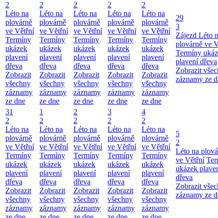
2
2
2
2
2
Léto na
Léto na
Léto na
Léto na
Léto na
29
plovárně
plovárně
plovárně
plovárně
plovárně
3
ve Větřní
ve Větřní
ve Větřní
ve Větřní
ve Větřní
Zájezd
Léto 
Termíny
Termíny
Termíny
Termíny
Termíny
plovárně ve V
ukázek
ukázek
ukázek
ukázek
ukázek
Termíny uká
plavení
plavení
plavení
plavení
plavení
plavení dřeva
dřeva
dřeva
dřeva
dřeva
dřeva
Zobrazit vše
Zobrazit
Zobrazit
Zobrazit
Zobrazit
Zobrazit
záznamy ze d
všechny
všechny
všechny
všechny
všechny
záznamy
záznamy
záznamy
záznamy
záznamy
ze dne
ze dne
ze dne
ze dne
ze dne
31
1
2
3
4
2
2
2
2
2
Léto na
Léto na
Léto na
Léto na
Léto na
5
plovárně
plovárně
plovárně
plovárně
plovárně
2
ve Větřní
ve Větřní
ve Větřní
ve Větřní
ve Větřní
Léto na plová
Termíny
Termíny
Termíny
Termíny
Termíny
ve Větřní
Ter
ukázek
ukázek
ukázek
ukázek
ukázek
ukázek plave
plavení
plavení
plavení
plavení
plavení
dřeva
dřeva
dřeva
dřeva
dřeva
dřeva
Zobrazit vše
Zobrazit
Zobrazit
Zobrazit
Zobrazit
Zobrazit
záznamy ze d
všechny
všechny
všechny
všechny
všechny
záznamy
záznamy
záznamy
záznamy
záznamy
ze dne
ze dne
ze dne
ze dne
ze dne