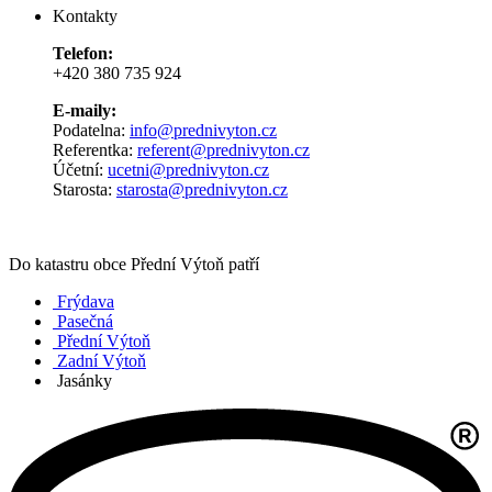
Kontakty
Telefon:
+420 380 735 924
E-maily:
Podatelna:
info@prednivyton.cz
Referentka:
referent@prednivyton.cz
Účetní:
ucetni@prednivyton.cz
Starosta:
starosta@prednivyton.cz
Do katastru obce Přední Výtoň patří
Frýdava
Pasečná
Přední Výtoň
Zadní Výtoň
Jasánky