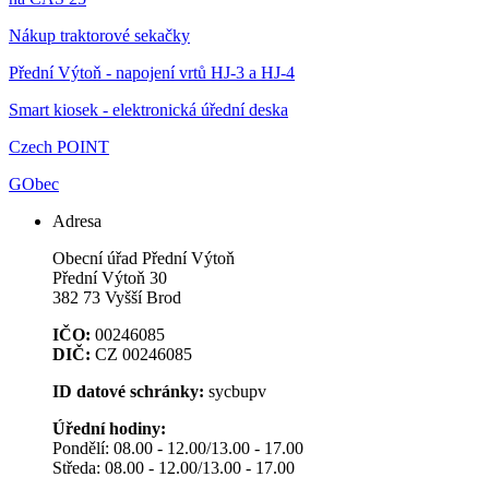
Nákup traktorové sekačky
Přední Výtoň - napojení vrtů HJ-3 a HJ-4
Smart kiosek - elektronická úřední deska
Czech POINT
GObec
Adresa
Obecní úřad Přední Výtoň
Přední Výtoň 30
382 73 Vyšší Brod
IČO:
00246085
DIČ:
CZ 00246085
ID datové schránky:
sycbupv
Úřední hodiny:
Pondělí: 08.00 - 12.00/13.00 - 17.00
Středa: 08.00 - 12.00/13.00 - 17.00