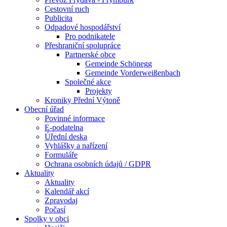
Cestovní ruch
Publicita
Odpadové hospodářství
Pro podnikatele
Přeshraniční spolupráce
Partnerské obce
Gemeinde Schönegg
Gemeinde Vorderweißenbach
Společné akce
Projekty
Kroniky Přední Výtoně
Obecní úřad
Povinné informace
E-podatelna
Úřední deska
Vyhlášky a nařízení
Formuláře
Ochrana osobních údajů / GDPR
Aktuality
Aktuality
Kalendář akcí
Zpravodaj
Počasí
Spolky v obci