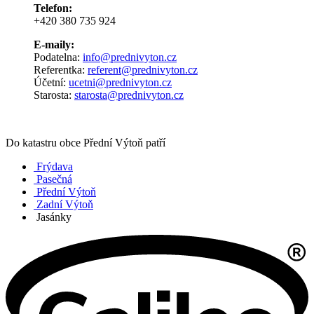
Telefon:
+420 380 735 924
E-maily:
Podatelna:
info@prednivyton.cz
Referentka:
referent@prednivyton.cz
Účetní:
ucetni@prednivyton.cz
Starosta:
starosta@prednivyton.cz
Do katastru obce Přední Výtoň patří
Frýdava
Pasečná
Přední Výtoň
Zadní Výtoň
Jasánky