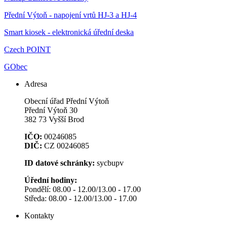
Přední Výtoň - napojení vrtů HJ-3 a HJ-4
Smart kiosek - elektronická úřední deska
Czech POINT
GObec
Adresa
Obecní úřad Přední Výtoň
Přední Výtoň 30
382 73 Vyšší Brod
IČO:
00246085
DIČ:
CZ 00246085
ID datové schránky:
sycbupv
Úřední hodiny:
Pondělí: 08.00 - 12.00/13.00 - 17.00
Středa: 08.00 - 12.00/13.00 - 17.00
Kontakty