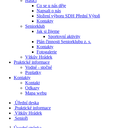
Hasiči
Co se u nás děje
Napsali o nás
Složení výboru SDH Přední Výtoň
Kontakty
Seniorklub
Jak si žijeme
Sportovní aktivity
Plán činnosti Seniorklubu z. s.
Kontakty
Fotogalerie
Vítkův Hrádek
Praktické informace
Vodné - stočné
Poplatky
Kontakty
Kontakt
Odkazy
Mapa webu
Úřední deska
Praktické informace
Vítkův Hrádek
Senioři
Úvodní stránka