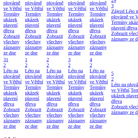
29
plovárně
plovárně
plovárně
plovárně
plovárně
3
ve Větřní
ve Větřní
ve Větřní
ve Větřní
ve Větřní
Zájezd
Léto 
Termíny
Termíny
Termíny
Termíny
Termíny
plovárně ve V
ukázek
ukázek
ukázek
ukázek
ukázek
Termíny uká
plavení
plavení
plavení
plavení
plavení
plavení dřeva
dřeva
dřeva
dřeva
dřeva
dřeva
Zobrazit vše
Zobrazit
Zobrazit
Zobrazit
Zobrazit
Zobrazit
záznamy ze d
všechny
všechny
všechny
všechny
všechny
záznamy
záznamy
záznamy
záznamy
záznamy
ze dne
ze dne
ze dne
ze dne
ze dne
31
1
2
3
4
2
2
2
2
2
Léto na
Léto na
Léto na
Léto na
Léto na
5
plovárně
plovárně
plovárně
plovárně
plovárně
2
ve Větřní
ve Větřní
ve Větřní
ve Větřní
ve Větřní
Léto na plová
Termíny
Termíny
Termíny
Termíny
Termíny
ve Větřní
Ter
ukázek
ukázek
ukázek
ukázek
ukázek
ukázek plave
plavení
plavení
plavení
plavení
plavení
dřeva
dřeva
dřeva
dřeva
dřeva
dřeva
Zobrazit vše
Zobrazit
Zobrazit
Zobrazit
Zobrazit
Zobrazit
záznamy ze d
všechny
všechny
všechny
všechny
všechny
záznamy
záznamy
záznamy
záznamy
záznamy
ze dne
ze dne
ze dne
ze dne
ze dne