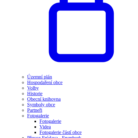
Územní plán
Hospodaření obce
Volby
Historie
Obecní knihovna
Symboly obce
Partneři
Fotogalerie
Fotogalerie
Videa
Fotogalerie částí obce
Převoz Frýdava - Frymburk