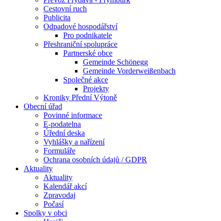
Cestovní ruch
Publicita
Odpadové hospodářství
Pro podnikatele
Přeshraniční spolupráce
Partnerské obce
Gemeinde Schönegg
Gemeinde Vorderweißenbach
Společné akce
Projekty
Kroniky Přední Výtoně
Obecní úřad
Povinné informace
E-podatelna
Úřední deska
Vyhlášky a nařízení
Formuláře
Ochrana osobních údajů / GDPR
Aktuality
Aktuality
Kalendář akcí
Zpravodaj
Počasí
Spolky v obci