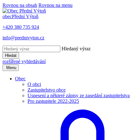
Rovnou na obsah
Rovnou na menu
obec
Přední Výtoň
+420 380 735 924
info@prednivyton.cz
Hledaný výraz
Hledat
rozšířené vyhledávání
Menu
Obec
O obci
Zastupitelstvo obce
Usnesení a některé zápisy ze zasedání zastupitelstva
Pro zastupitele 2022-2025