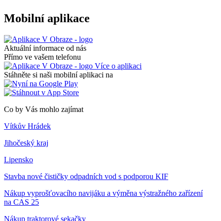
Mobilní aplikace
Aktuální informace od nás
Přímo ve vašem telefonu
Více o aplikaci
Stáhněte si naši mobilní aplikaci na
Co by Vás mohlo zajímat
Vítkův Hrádek
Jihočeský kraj
Lipensko
Stavba nové čističky odpadních vod s podporou KIF
Nákup vyprošťovacího navijáku a výměna výstražného zařízení
na CAS 25
Nákup traktorové sekačky