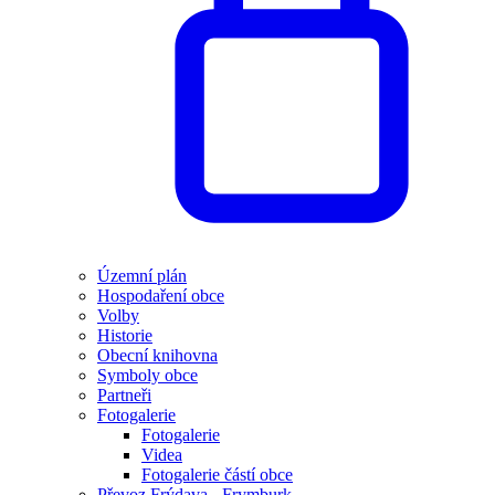
Územní plán
Hospodaření obce
Volby
Historie
Obecní knihovna
Symboly obce
Partneři
Fotogalerie
Fotogalerie
Videa
Fotogalerie částí obce
Převoz Frýdava - Frymburk