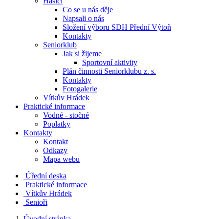
Hasiči
Co se u nás děje
Napsali o nás
Složení výboru SDH Přední Výtoň
Kontakty
Seniorklub
Jak si žijeme
Sportovní aktivity
Plán činnosti Seniorklubu z. s.
Kontakty
Fotogalerie
Vítkův Hrádek
Praktické informace
Vodné - stočné
Poplatky
Kontakty
Kontakt
Odkazy
Mapa webu
Úřední deska
Praktické informace
Vítkův Hrádek
Senioři
Úvodní stránka