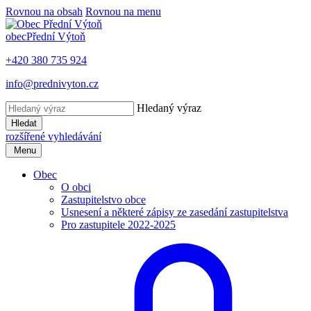
Rovnou na obsah
Rovnou na menu
obec
Přední Výtoň
+420 380 735 924
info@prednivyton.cz
Hledaný výraz
Hledat
rozšířené vyhledávání
Menu
Obec
O obci
Zastupitelstvo obce
Usnesení a některé zápisy ze zasedání zastupitelstva
Pro zastupitele 2022-2025