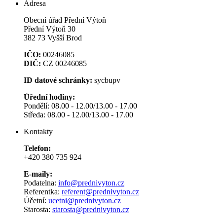
Adresa
Obecní úřad Přední Výtoň
Přední Výtoň 30
382 73 Vyšší Brod
IČO:
00246085
DIČ:
CZ 00246085
ID datové schránky:
sycbupv
Úřední hodiny:
Pondělí: 08.00 - 12.00/13.00 - 17.00
Středa: 08.00 - 12.00/13.00 - 17.00
Kontakty
Telefon:
+420 380 735 924
E-maily:
Podatelna:
info@prednivyton.cz
Referentka:
referent@prednivyton.cz
Účetní:
ucetni@prednivyton.cz
Starosta:
starosta@prednivyton.cz