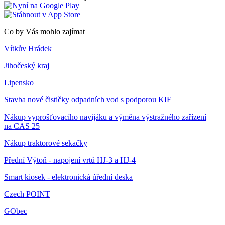
Co by Vás mohlo zajímat
Vítkův Hrádek
Jihočeský kraj
Lipensko
Stavba nové čističky odpadních vod s podporou KIF
Nákup vyprošťovacího navijáku a výměna výstražného zařízení
na CAS 25
Nákup traktorové sekačky
Přední Výtoň - napojení vrtů HJ-3 a HJ-4
Smart kiosek - elektronická úřední deska
Czech POINT
GObec