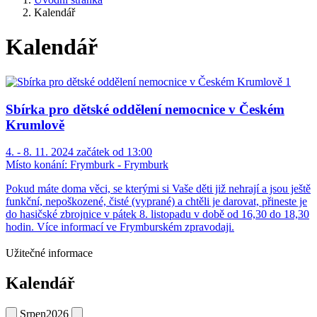
Kalendář
Kalendář
Sbírka pro dětské oddělení nemocnice v Českém
Krumlově
4. - 8. 11. 2024 začátek od 13:00
Místo konání:
Frymburk - Frymburk
Pokud máte doma věci, se kterými si Vaše děti již nehrají a jsou ještě
funkční, nepoškozené, čisté (vyprané) a chtěli je darovat, přineste je
do hasičské zbrojnice v pátek 8. listopadu v době od 16,30 do 18,30
hodin. Více informací ve Frymburském zpravodaji.
Užitečné informace
Kalendář
Srpen
2026