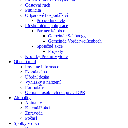
Cestovní ruch
Publicita
Odpadové hospodářství
Pro podnikatele
Přeshraniční spolupráce
Partnerské obce
Gemeinde Schönegg
Gemeinde Vorderweißenbach
Společné akce
Projekty
Kroniky Přední Výtoně
Obecní úřad
Povinné informace
E-podatelna
Úřední deska
Vyhlášky a nařízení
Formuláře
Ochrana osobních údajů / GDPR
Aktuality
Aktuality
Kalendář akcí
Zpravodaj
Počasí
Spolky v obci