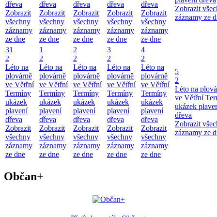
dřeva
dřeva
dřeva
dřeva
dřeva
Zobrazit vše
Zobrazit
Zobrazit
Zobrazit
Zobrazit
Zobrazit
záznamy ze d
všechny
všechny
všechny
všechny
všechny
záznamy
záznamy
záznamy
záznamy
záznamy
ze dne
ze dne
ze dne
ze dne
ze dne
31
1
2
3
4
2
2
2
2
2
Léto na
Léto na
Léto na
Léto na
Léto na
5
plovárně
plovárně
plovárně
plovárně
plovárně
2
ve Větřní
ve Větřní
ve Větřní
ve Větřní
ve Větřní
Léto na plová
Termíny
Termíny
Termíny
Termíny
Termíny
ve Větřní
Ter
ukázek
ukázek
ukázek
ukázek
ukázek
ukázek plave
plavení
plavení
plavení
plavení
plavení
dřeva
dřeva
dřeva
dřeva
dřeva
dřeva
Zobrazit vše
Zobrazit
Zobrazit
Zobrazit
Zobrazit
Zobrazit
záznamy ze d
všechny
všechny
všechny
všechny
všechny
záznamy
záznamy
záznamy
záznamy
záznamy
ze dne
ze dne
ze dne
ze dne
ze dne
Občan+