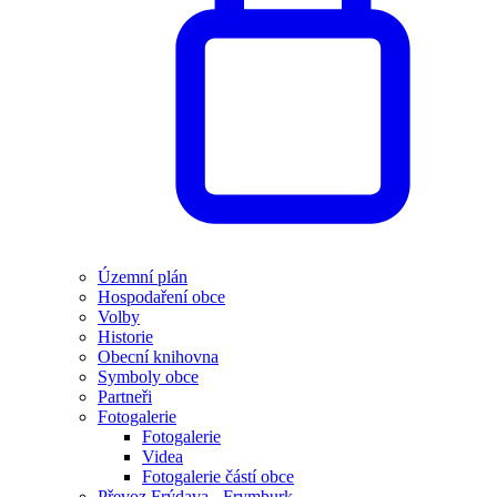
Územní plán
Hospodaření obce
Volby
Historie
Obecní knihovna
Symboly obce
Partneři
Fotogalerie
Fotogalerie
Videa
Fotogalerie částí obce
Převoz Frýdava - Frymburk