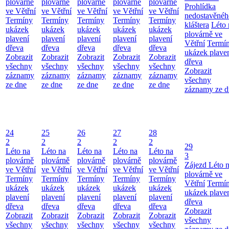
plovárně
plovárně
plovárně
plovárně
plovárně
Prohlídka
ve Větřní
ve Větřní
ve Větřní
ve Větřní
ve Větřní
nedostavěnéh
Termíny
Termíny
Termíny
Termíny
Termíny
kláštera
Léto 
ukázek
ukázek
ukázek
ukázek
ukázek
plovárně ve
plavení
plavení
plavení
plavení
plavení
Větřní
Termí
dřeva
dřeva
dřeva
dřeva
dřeva
ukázek plave
Zobrazit
Zobrazit
Zobrazit
Zobrazit
Zobrazit
dřeva
všechny
všechny
všechny
všechny
všechny
Zobrazit
záznamy
záznamy
záznamy
záznamy
záznamy
všechny
ze dne
ze dne
ze dne
ze dne
ze dne
záznamy ze d
24
25
26
27
28
2
2
2
2
2
29
Léto na
Léto na
Léto na
Léto na
Léto na
3
plovárně
plovárně
plovárně
plovárně
plovárně
Zájezd
Léto 
ve Větřní
ve Větřní
ve Větřní
ve Větřní
ve Větřní
plovárně ve
Termíny
Termíny
Termíny
Termíny
Termíny
Větřní
Termí
ukázek
ukázek
ukázek
ukázek
ukázek
ukázek plave
plavení
plavení
plavení
plavení
plavení
dřeva
dřeva
dřeva
dřeva
dřeva
dřeva
Zobrazit
Zobrazit
Zobrazit
Zobrazit
Zobrazit
Zobrazit
všechny
všechny
všechny
všechny
všechny
všechny