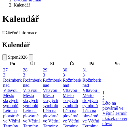
Kalendář
Kalendář
Užitečné informace
Kalendář
Srpen
2026
Po
Út
St
Čt
Pá
So
27
28
29
30
31
3
3
3
3
3
Rožmberk
Rožmberk
Rožmberk
Rožmberk
Rožmberk
nad
nad
nad
nad
nad
Vltavou –
Vltavou –
Vltavou –
Vltavou –
Vltavou –
1
Město
Město
Město
Město
Město
2
skrytých
skrytých
skrytých
skrytých
skrytých
Léto na
symbolů
symbolů
symbolů
symbolů
symbolů
plovárně ve
Léto na
Léto na
Léto na
Léto na
Léto na
Větřní
Termí
plovárně
plovárně
plovárně
plovárně
plovárně
ukázek plave
ve Větřní
ve Větřní
ve Větřní
ve Větřní
ve Větřní
dřeva
Termíny
Termíny
Termíny
Termíny
Termíny