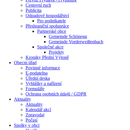
Cestovní ruch
Publicita
Odpadové hospodářství
Pro podnikatele
Přeshraniční spolupráce
Partnerské obce
Gemeinde Schönegg
Gemeinde Vorderweißenbach
Společné akce
Projekty
Kroniky Přední Výtoně
Obecní úřad
Povinné informace
E-podatelna
Úřední deska
Vyhlášky a nařízení
Formuláře
Ochrana osobních údajů / GDPR
Aktuality
Aktuality
Kalendář akcí
Zpravodaj
Počasí
Spolky v obci