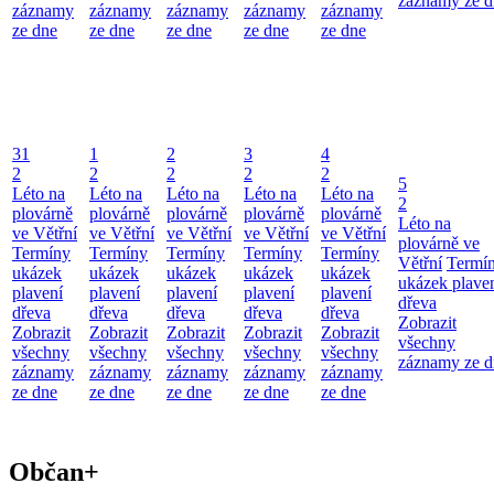
záznamy ze d
záznamy
záznamy
záznamy
záznamy
záznamy
ze dne
ze dne
ze dne
ze dne
ze dne
31
1
2
3
4
2
2
2
2
2
5
Léto na
Léto na
Léto na
Léto na
Léto na
2
plovárně
plovárně
plovárně
plovárně
plovárně
Léto na
ve Větřní
ve Větřní
ve Větřní
ve Větřní
ve Větřní
plovárně ve
Termíny
Termíny
Termíny
Termíny
Termíny
Větřní
Termí
ukázek
ukázek
ukázek
ukázek
ukázek
ukázek plave
plavení
plavení
plavení
plavení
plavení
dřeva
dřeva
dřeva
dřeva
dřeva
dřeva
Zobrazit
Zobrazit
Zobrazit
Zobrazit
Zobrazit
Zobrazit
všechny
všechny
všechny
všechny
všechny
všechny
záznamy ze d
záznamy
záznamy
záznamy
záznamy
záznamy
ze dne
ze dne
ze dne
ze dne
ze dne
Občan+