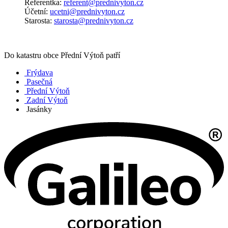
Referentka:
referent@prednivyton.cz
Účetní:
ucetni@prednivyton.cz
Starosta:
starosta@prednivyton.cz
Do katastru obce Přední Výtoň patří
Frýdava
Pasečná
Přední Výtoň
Zadní Výtoň
Jasánky