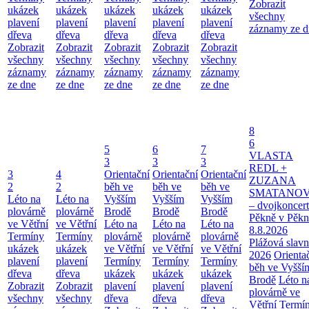
Zobrazit
ukázek
ukázek
ukázek
ukázek
ukázek
všechny
plavení
plavení
plavení
plavení
plavení
záznamy ze d
dřeva
dřeva
dřeva
dřeva
dřeva
Zobrazit
Zobrazit
Zobrazit
Zobrazit
Zobrazit
všechny
všechny
všechny
všechny
všechny
záznamy
záznamy
záznamy
záznamy
záznamy
ze dne
ze dne
ze dne
ze dne
ze dne
8
6
5
6
7
VLASTA
3
3
3
REDL +
3
4
Orientační
Orientační
Orientační
ZUZANA
2
2
běh ve
běh ve
běh ve
SMATANO
Léto na
Léto na
Vyšším
Vyšším
Vyšším
– dvojkoncert
plovárně
plovárně
Brodě
Brodě
Brodě
Pěkně v Pěkn
ve Větřní
ve Větřní
Léto na
Léto na
Léto na
8.8.2026
Termíny
Termíny
plovárně
plovárně
plovárně
Plážová slavn
ukázek
ukázek
ve Větřní
ve Větřní
ve Větřní
2026
Orienta
plavení
plavení
Termíny
Termíny
Termíny
běh ve Vyšší
dřeva
dřeva
ukázek
ukázek
ukázek
Brodě
Léto n
Zobrazit
Zobrazit
plavení
plavení
plavení
plovárně ve
všechny
všechny
dřeva
dřeva
dřeva
Větřní
Termí