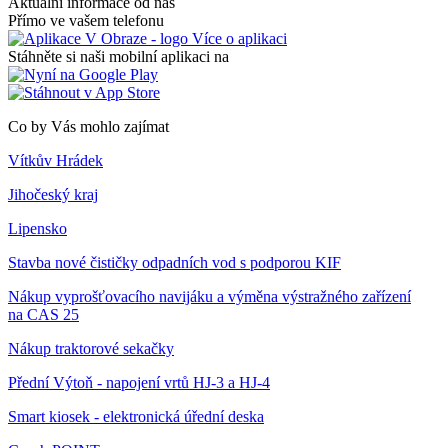
Aktuální informace od nás
Přímo ve vašem telefonu
Více o aplikaci
Stáhněte si naši mobilní aplikaci na
Co by Vás mohlo zajímat
Vítkův Hrádek
Jihočeský kraj
Lipensko
Stavba nové čističky odpadních vod s podporou KIF
Nákup vyprošťovacího navijáku a výměna výstražného zařízení
na CAS 25
Nákup traktorové sekačky
Přední Výtoň - napojení vrtů HJ-3 a HJ-4
Smart kiosek - elektronická úřední deska