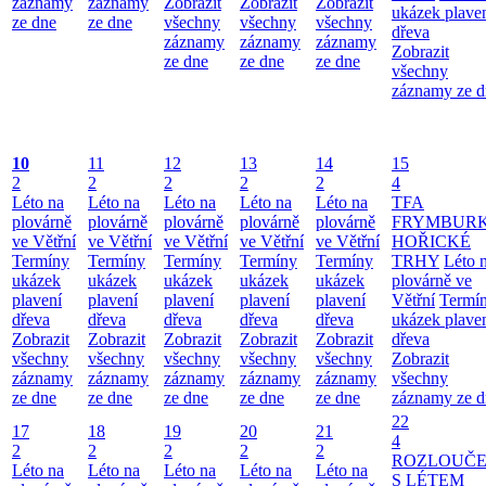
záznamy
záznamy
Zobrazit
Zobrazit
Zobrazit
ukázek plave
ze dne
ze dne
všechny
všechny
všechny
dřeva
záznamy
záznamy
záznamy
Zobrazit
ze dne
ze dne
ze dne
všechny
záznamy ze d
10
11
12
13
14
15
2
2
2
2
2
4
Léto na
Léto na
Léto na
Léto na
Léto na
TFA
plovárně
plovárně
plovárně
plovárně
plovárně
FRYMBUR
ve Větřní
ve Větřní
ve Větřní
ve Větřní
ve Větřní
HOŘICKÉ
Termíny
Termíny
Termíny
Termíny
Termíny
TRHY
Léto 
ukázek
ukázek
ukázek
ukázek
ukázek
plovárně ve
plavení
plavení
plavení
plavení
plavení
Větřní
Termí
dřeva
dřeva
dřeva
dřeva
dřeva
ukázek plave
Zobrazit
Zobrazit
Zobrazit
Zobrazit
Zobrazit
dřeva
všechny
všechny
všechny
všechny
všechny
Zobrazit
záznamy
záznamy
záznamy
záznamy
záznamy
všechny
ze dne
ze dne
ze dne
ze dne
ze dne
záznamy ze d
22
17
18
19
20
21
4
2
2
2
2
2
ROZLOUČE
Léto na
Léto na
Léto na
Léto na
Léto na
S LÉTEM