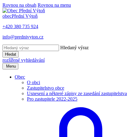
Rovnou na obsah
Rovnou na menu
obec
Přední Výtoň
+420 380 735 924
info@prednivyton.cz
Hledaný výraz
Hledat
rozšířené vyhledávání
Menu
Obec
O obci
Zastupitelstvo obce
Usnesení a některé zápisy ze zasedání zastupitelstva
Pro zastupitele 2022-2025