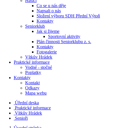
Hasiči
Co se u nás děje
Napsali o nás
Složení výboru SDH Přední Výtoň
Kontakty
Seniorklub
Jak si žijeme
Sportovní aktivity
Plán činnosti Seniorklubu z. s.
Kontakty
Fotogalerie
Vítkův Hrádek
Praktické informace
Vodné - stočné
Poplatky
Kontakty
Kontakt
Odkazy
Mapa webu
Úřední deska
Praktické informace
Vítkův Hrádek
Senioři
Úvodní stránka