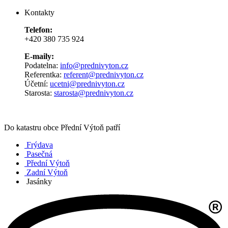
Kontakty
Telefon:
+420 380 735 924
E-maily:
Podatelna:
info@prednivyton.cz
Referentka:
referent@prednivyton.cz
Účetní:
ucetni@prednivyton.cz
Starosta:
starosta@prednivyton.cz
Do katastru obce Přední Výtoň patří
Frýdava
Pasečná
Přední Výtoň
Zadní Výtoň
Jasánky