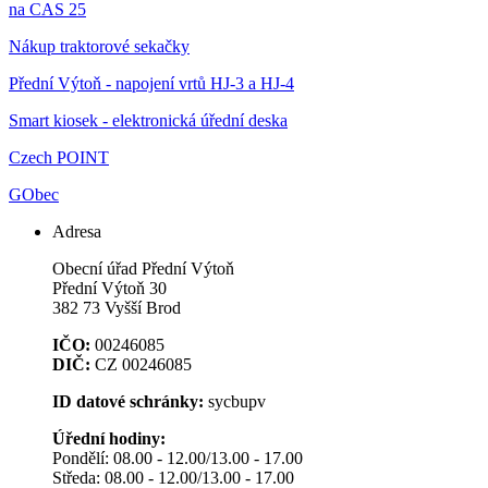
na CAS 25
Nákup traktorové sekačky
Přední Výtoň - napojení vrtů HJ-3 a HJ-4
Smart kiosek - elektronická úřední deska
Czech POINT
GObec
Adresa
Obecní úřad Přední Výtoň
Přední Výtoň 30
382 73 Vyšší Brod
IČO:
00246085
DIČ:
CZ 00246085
ID datové schránky:
sycbupv
Úřední hodiny:
Pondělí: 08.00 - 12.00/13.00 - 17.00
Středa: 08.00 - 12.00/13.00 - 17.00