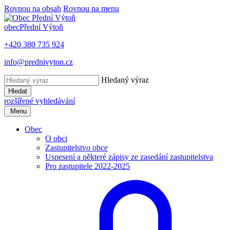
Rovnou na obsah
Rovnou na menu
obec
Přední Výtoň
+420 380 735 924
info@prednivyton.cz
Hledaný výraz
Hledat
rozšířené vyhledávání
Menu
Obec
O obci
Zastupitelstvo obce
Usnesení a některé zápisy ze zasedání zastupitelstva
Pro zastupitele 2022-2025