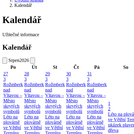
Kalendář
Kalendář
Užitečné informace
Kalendář
Srpen
2026
Po
Út
St
Čt
Pá
So
27
28
29
30
31
3
3
3
3
3
Rožmberk
Rožmberk
Rožmberk
Rožmberk
Rožmberk
nad
nad
nad
nad
nad
Vltavou –
Vltavou –
Vltavou –
Vltavou –
Vltavou –
Město
Město
Město
Město
Město
1
skrytých
skrytých
skrytých
skrytých
skrytých
2
symbolů
symbolů
symbolů
symbolů
symbolů
Léto na plová
Léto na
Léto na
Léto na
Léto na
Léto na
ve Větřní
Ter
plovárně
plovárně
plovárně
plovárně
plovárně
ukázek plave
ve Větřní
ve Větřní
ve Větřní
ve Větřní
ve Větřní
dřeva
Termíny
Termíny
Termíny
Termíny
Termíny