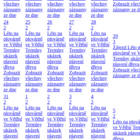
všechny
všechny
všechny
všechny
všechny
Zobrazit vše
záznamy
záznamy
záznamy
záznamy
záznamy
záznamy ze d
ze dne
ze dne
ze dne
ze dne
ze dne
24
25
26
27
28
2
2
2
2
2
Léto na
Léto na
Léto na
Léto na
Léto na
29
plovárně
plovárně
plovárně
plovárně
plovárně
3
ve Větřní
ve Větřní
ve Větřní
ve Větřní
ve Větřní
Zájezd
Léto 
Termíny
Termíny
Termíny
Termíny
Termíny
plovárně ve V
ukázek
ukázek
ukázek
ukázek
ukázek
Termíny uká
plavení
plavení
plavení
plavení
plavení
plavení dřeva
dřeva
dřeva
dřeva
dřeva
dřeva
Zobrazit vše
Zobrazit
Zobrazit
Zobrazit
Zobrazit
Zobrazit
záznamy ze d
všechny
všechny
všechny
všechny
všechny
záznamy
záznamy
záznamy
záznamy
záznamy
ze dne
ze dne
ze dne
ze dne
ze dne
31
1
2
3
4
2
2
2
2
2
Léto na
Léto na
Léto na
Léto na
Léto na
5
plovárně
plovárně
plovárně
plovárně
plovárně
2
ve Větřní
ve Větřní
ve Větřní
ve Větřní
ve Větřní
Léto na plová
Termíny
Termíny
Termíny
Termíny
Termíny
ve Větřní
Ter
ukázek
ukázek
ukázek
ukázek
ukázek
ukázek plave
plavení
plavení
plavení
plavení
plavení
dřeva