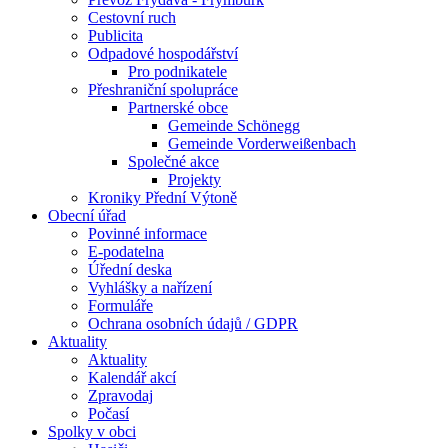
Cestovní ruch
Publicita
Odpadové hospodářství
Pro podnikatele
Přeshraniční spolupráce
Partnerské obce
Gemeinde Schönegg
Gemeinde Vorderweißenbach
Společné akce
Projekty
Kroniky Přední Výtoně
Obecní úřad
Povinné informace
E-podatelna
Úřední deska
Vyhlášky a nařízení
Formuláře
Ochrana osobních údajů / GDPR
Aktuality
Aktuality
Kalendář akcí
Zpravodaj
Počasí
Spolky v obci