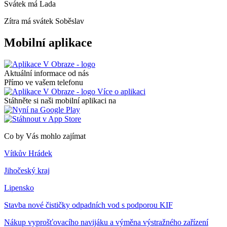
Svátek má
Lada
Zítra má svátek
Soběslav
Mobilní aplikace
Aktuální informace od nás
Přímo ve vašem telefonu
Více o aplikaci
Stáhněte si naši mobilní aplikaci na
Co by Vás mohlo zajímat
Vítkův Hrádek
Jihočeský kraj
Lipensko
Stavba nové čističky odpadních vod s podporou KIF
Nákup vyprošťovacího navijáku a výměna výstražného zařízení