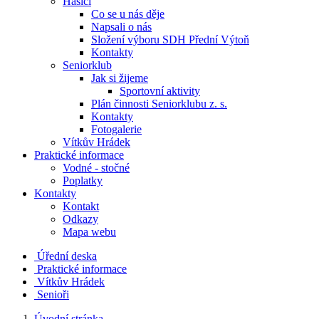
Hasiči
Co se u nás děje
Napsali o nás
Složení výboru SDH Přední Výtoň
Kontakty
Seniorklub
Jak si žijeme
Sportovní aktivity
Plán činnosti Seniorklubu z. s.
Kontakty
Fotogalerie
Vítkův Hrádek
Praktické informace
Vodné - stočné
Poplatky
Kontakty
Kontakt
Odkazy
Mapa webu
Úřední deska
Praktické informace
Vítkův Hrádek
Senioři
Úvodní stránka