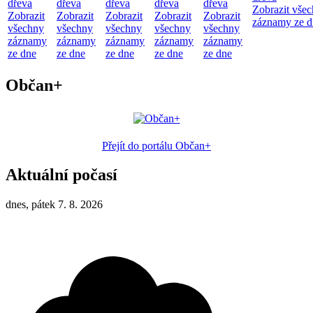
dřeva
dřeva
dřeva
dřeva
dřeva
Zobrazit vše
Zobrazit
Zobrazit
Zobrazit
Zobrazit
Zobrazit
záznamy ze d
všechny
všechny
všechny
všechny
všechny
záznamy
záznamy
záznamy
záznamy
záznamy
ze dne
ze dne
ze dne
ze dne
ze dne
Občan+
Přejít do portálu Občan+
Aktuální počasí
dnes, pátek 7. 8. 2026