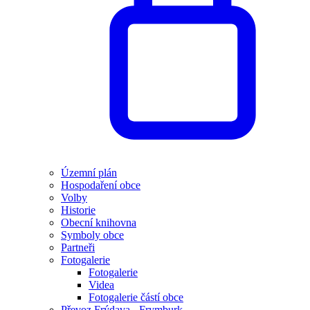
Územní plán
Hospodaření obce
Volby
Historie
Obecní knihovna
Symboly obce
Partneři
Fotogalerie
Fotogalerie
Videa
Fotogalerie částí obce
Převoz Frýdava - Frymburk