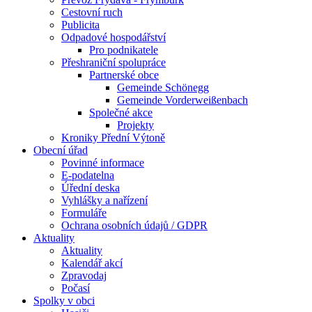
Cestovní ruch
Publicita
Odpadové hospodářství
Pro podnikatele
Přeshraniční spolupráce
Partnerské obce
Gemeinde Schönegg
Gemeinde Vorderweißenbach
Společné akce
Projekty
Kroniky Přední Výtoně
Obecní úřad
Povinné informace
E-podatelna
Úřední deska
Vyhlášky a nařízení
Formuláře
Ochrana osobních údajů / GDPR
Aktuality
Aktuality
Kalendář akcí
Zpravodaj
Počasí
Spolky v obci