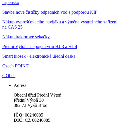
Lipensko
Stavba nové čističky odpadních vod s podporou KIF
Nákup vyprošťovacího navijáku a výměna výstražného zařízení
na CAS 25
Nákup traktorové sekačky
Přední Výtoň - napojení vrtů HJ-3 a HJ-4
Smart kiosek - elektronická úřední deska
Czech POINT
GObec
Adresa
Obecní úřad Přední Výtoň
Přední Výtoň 30
382 73 Vyšší Brod
IČO:
00246085
DIČ:
CZ 00246085