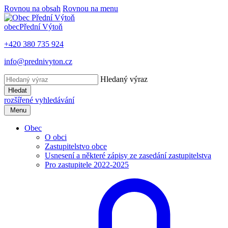
Rovnou na obsah
Rovnou na menu
obec
Přední Výtoň
+420 380 735 924
info@prednivyton.cz
Hledaný výraz
Hledat
rozšířené vyhledávání
Menu
Obec
O obci
Zastupitelstvo obce
Usnesení a některé zápisy ze zasedání zastupitelstva
Pro zastupitele 2022-2025