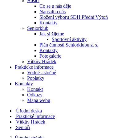
Hasiči
Co se u nás děje
Napsali o nás
Složení výboru SDH Přední Výtoň
Kontakty
Seniorklub
Jak si žijeme
Sportovní aktivity
Plán činnosti Seniorklubu z. s.
Kontakty
Fotogalerie
Vítkův Hrádek
Praktické informace
Vodné - stočné
Poplatky
Kontakty
Kontakt
Odkazy
Mapa webu
Úřední deska
Praktické informace
Vítkův Hrádek
Senioři
Úvodní stránka