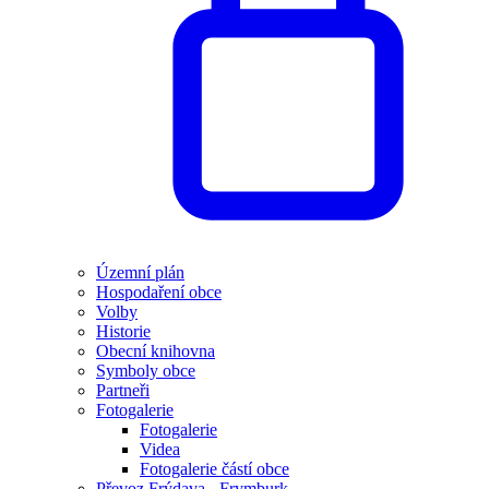
Územní plán
Hospodaření obce
Volby
Historie
Obecní knihovna
Symboly obce
Partneři
Fotogalerie
Fotogalerie
Videa
Fotogalerie částí obce
Převoz Frýdava - Frymburk