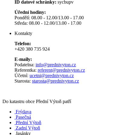
ID datové schránky:
sycbupv
Úřední hodiny:
Pondělí: 08.00 - 12.00/13.00 - 17.00
Středa: 08.00 - 12.00/13.00 - 17.00
Kontakty
Telefon:
+420 380 735 924
E-maily:
Podatelna:
info@prednivyton.cz
Referentka:
referent@prednivyton.cz
Účetní:
ucetni@prednivyton.cz
Starosta:
starosta@prednivyton.cz
Do katastru obce Přední Výtoň patří
Frýdava
Pasečná
Přední Výtoň
Zadní Výtoň
Jasánky