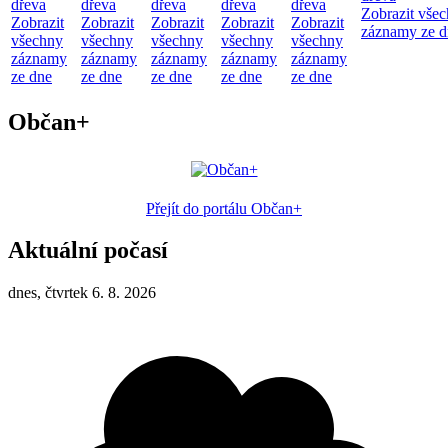
dřeva
dřeva
dřeva
dřeva
dřeva
Zobrazit vše
Zobrazit
Zobrazit
Zobrazit
Zobrazit
Zobrazit
záznamy ze d
všechny
všechny
všechny
všechny
všechny
záznamy
záznamy
záznamy
záznamy
záznamy
ze dne
ze dne
ze dne
ze dne
ze dne
Občan+
Přejít do portálu Občan+
Aktuální počasí
dnes, čtvrtek 6. 8. 2026