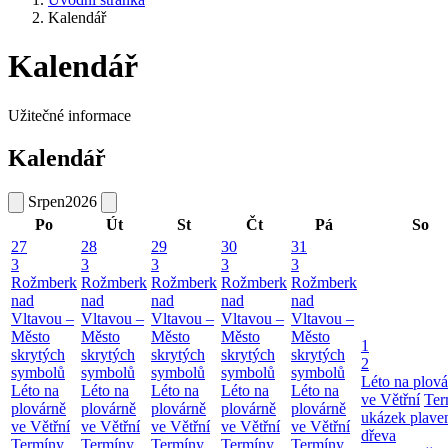
Kalendář
Kalendář
Užitečné informace
Kalendář
Srpen
2026
Po
Út
St
Čt
Pá
So
27
28
29
30
31
3
3
3
3
3
Rožmberk
Rožmberk
Rožmberk
Rožmberk
Rožmberk
nad
nad
nad
nad
nad
Vltavou –
Vltavou –
Vltavou –
Vltavou –
Vltavou –
Město
Město
Město
Město
Město
1
skrytých
skrytých
skrytých
skrytých
skrytých
2
symbolů
symbolů
symbolů
symbolů
symbolů
Léto na plová
Léto na
Léto na
Léto na
Léto na
Léto na
ve Větřní
Ter
plovárně
plovárně
plovárně
plovárně
plovárně
ukázek plave
ve Větřní
ve Větřní
ve Větřní
ve Větřní
ve Větřní
dřeva
Termíny
Termíny
Termíny
Termíny
Termíny