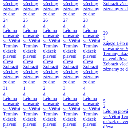
všechny
všechny
všechny
všechny
všechny
Zobrazit vše
záznamy
záznamy
záznamy
záznamy
záznamy
záznamy ze d
ze dne
ze dne
ze dne
ze dne
ze dne
24
25
26
27
28
2
2
2
2
2
Léto na
Léto na
Léto na
Léto na
Léto na
29
plovárně
plovárně
plovárně
plovárně
plovárně
3
ve Větřní
ve Větřní
ve Větřní
ve Větřní
ve Větřní
Zájezd
Léto 
Termíny
Termíny
Termíny
Termíny
Termíny
plovárně ve V
ukázek
ukázek
ukázek
ukázek
ukázek
Termíny uká
plavení
plavení
plavení
plavení
plavení
plavení dřeva
dřeva
dřeva
dřeva
dřeva
dřeva
Zobrazit vše
Zobrazit
Zobrazit
Zobrazit
Zobrazit
Zobrazit
záznamy ze d
všechny
všechny
všechny
všechny
všechny
záznamy
záznamy
záznamy
záznamy
záznamy
ze dne
ze dne
ze dne
ze dne
ze dne
31
1
2
3
4
2
2
2
2
2
Léto na
Léto na
Léto na
Léto na
Léto na
5
plovárně
plovárně
plovárně
plovárně
plovárně
2
ve Větřní
ve Větřní
ve Větřní
ve Větřní
ve Větřní
Léto na plová
Termíny
Termíny
Termíny
Termíny
Termíny
ve Větřní
Ter
ukázek
ukázek
ukázek
ukázek
ukázek
ukázek plave
plavení
plavení
plavení
plavení
plavení
dřeva