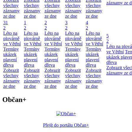
Zobrazit
Zobrazit
Zobrazit
Zobrazit
Zobrazit
záznamy ze d
všechny
všechny
všechny
všechny
všechny
záznamy
záznamy
záznamy
záznamy
záznamy
ze dne
ze dne
ze dne
ze dne
ze dne
31
1
2
3
4
2
2
2
2
2
Léto na
Léto na
Léto na
Léto na
Léto na
5
plovárně
plovárně
plovárně
plovárně
plovárně
2
ve Větřní
ve Větřní
ve Větřní
ve Větřní
ve Větřní
Léto na plová
Termíny
Termíny
Termíny
Termíny
Termíny
ve Větřní
Ter
ukázek
ukázek
ukázek
ukázek
ukázek
ukázek plave
plavení
plavení
plavení
plavení
plavení
dřeva
dřeva
dřeva
dřeva
dřeva
dřeva
Zobrazit vše
Zobrazit
Zobrazit
Zobrazit
Zobrazit
Zobrazit
záznamy ze d
všechny
všechny
všechny
všechny
všechny
záznamy
záznamy
záznamy
záznamy
záznamy
ze dne
ze dne
ze dne
ze dne
ze dne
Občan+
Přejít do portálu Občan+