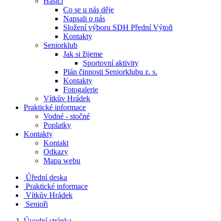
Hasiči
Co se u nás děje
Napsali o nás
Složení výboru SDH Přední Výtoň
Kontakty
Seniorklub
Jak si žijeme
Sportovní aktivity
Plán činnosti Seniorklubu z. s.
Kontakty
Fotogalerie
Vítkův Hrádek
Praktické informace
Vodné - stočné
Poplatky
Kontakty
Kontakt
Odkazy
Mapa webu
Úřední deska
Praktické informace
Vítkův Hrádek
Senioři
Úvodní stránka