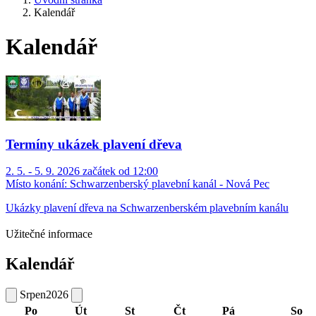
Kalendář
Kalendář
Termíny ukázek plavení dřeva
2. 5. - 5. 9. 2026 začátek od 12:00
Místo konání:
Schwarzenberský plavební kanál - Nová Pec
Ukázky plavení dřeva na Schwarzenberském plavebním kanálu
Užitečné informace
Kalendář
Srpen
2026
Po
Út
St
Čt
Pá
So