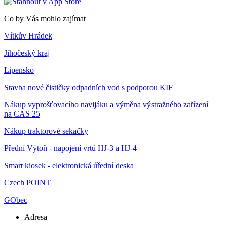
Co by Vás mohlo zajímat
Vítkův Hrádek
Jihočeský kraj
Lipensko
Stavba nové čističky odpadních vod s podporou KIF
Nákup vyprošťovacího navijáku a výměna výstražného zařízení
na CAS 25
Nákup traktorové sekačky
Přední Výtoň - napojení vrtů HJ-3 a HJ-4
Smart kiosek - elektronická úřední deska
Czech POINT
GObec
Adresa