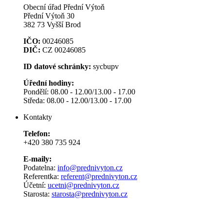
Obecní úřad Přední Výtoň
Přední Výtoň 30
382 73 Vyšší Brod
IČO:
00246085
DIČ:
CZ 00246085
ID datové schránky:
sycbupv
Úřední hodiny:
Pondělí: 08.00 - 12.00/13.00 - 17.00
Středa: 08.00 - 12.00/13.00 - 17.00
Kontakty
Telefon:
+420 380 735 924
E-maily:
Podatelna:
info@prednivyton.cz
Referentka:
referent@prednivyton.cz
Účetní:
ucetni@prednivyton.cz
Starosta:
starosta@prednivyton.cz