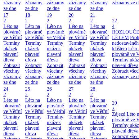
záznamy
záznamy
záznamy
záznamy
záznamy
záznamy ze d
ze dne
ze dne
ze dne
ze dne
ze dne
17
18
19
20
21
2
2
2
2
2
22
Léto na
Léto na
Léto na
Léto na
Léto na
4
plovárně
plovárně
plovárně
plovárně
plovárně
ROZLOUČE
ve Větřní
ve Větřní
ve Větřní
ve Větřní
ve Větřní
LÉTEM
Proh
Termíny
Termíny
Termíny
Termíny
Termíny
nedostavěnéh
ukázek
ukázek
ukázek
ukázek
ukázek
kláštera
Léto 
plavení
plavení
plavení
plavení
plavení
plovárně ve V
dřeva
dřeva
dřeva
dřeva
dřeva
Termíny uká
Zobrazit
Zobrazit
Zobrazit
Zobrazit
Zobrazit
plavení dřeva
všechny
všechny
všechny
všechny
všechny
Zobrazit vše
záznamy
záznamy
záznamy
záznamy
záznamy
záznamy ze d
ze dne
ze dne
ze dne
ze dne
ze dne
24
25
26
27
28
2
2
2
2
2
Léto na
Léto na
Léto na
Léto na
Léto na
29
plovárně
plovárně
plovárně
plovárně
plovárně
3
ve Větřní
ve Větřní
ve Větřní
ve Větřní
ve Větřní
Zájezd
Léto 
Termíny
Termíny
Termíny
Termíny
Termíny
plovárně ve V
ukázek
ukázek
ukázek
ukázek
ukázek
Termíny uká
plavení
plavení
plavení
plavení
plavení
plavení dřeva
dřeva
dřeva
dřeva
dřeva
dřeva
Zobrazit vše