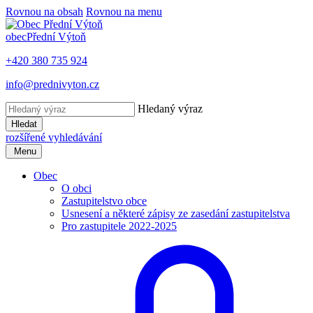
Rovnou na obsah
Rovnou na menu
obec
Přední Výtoň
+420 380 735 924
info@prednivyton.cz
Hledaný výraz
Hledat
rozšířené vyhledávání
Menu
Obec
O obci
Zastupitelstvo obce
Usnesení a některé zápisy ze zasedání zastupitelstva
Pro zastupitele 2022-2025