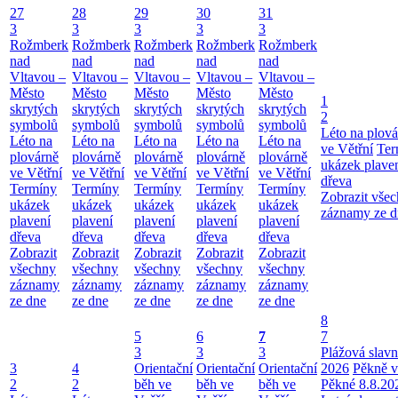
27
28
29
30
31
3
3
3
3
3
Rožmberk
Rožmberk
Rožmberk
Rožmberk
Rožmberk
nad
nad
nad
nad
nad
Vltavou –
Vltavou –
Vltavou –
Vltavou –
Vltavou –
Město
Město
Město
Město
Město
1
skrytých
skrytých
skrytých
skrytých
skrytých
2
symbolů
symbolů
symbolů
symbolů
symbolů
Léto na plová
Léto na
Léto na
Léto na
Léto na
Léto na
ve Větřní
Ter
plovárně
plovárně
plovárně
plovárně
plovárně
ukázek plave
ve Větřní
ve Větřní
ve Větřní
ve Větřní
ve Větřní
dřeva
Termíny
Termíny
Termíny
Termíny
Termíny
Zobrazit vše
ukázek
ukázek
ukázek
ukázek
ukázek
záznamy ze d
plavení
plavení
plavení
plavení
plavení
dřeva
dřeva
dřeva
dřeva
dřeva
Zobrazit
Zobrazit
Zobrazit
Zobrazit
Zobrazit
všechny
všechny
všechny
všechny
všechny
záznamy
záznamy
záznamy
záznamy
záznamy
ze dne
ze dne
ze dne
ze dne
ze dne
8
5
6
7
7
3
3
3
Plážová slavn
3
4
Orientační
Orientační
Orientační
2026
Pěkně v
2
2
běh ve
běh ve
běh ve
Pěkné 8.8.20