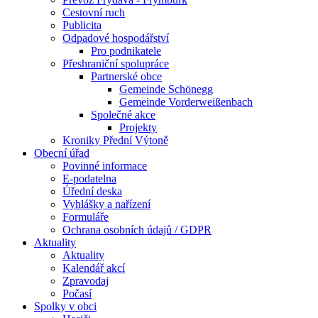
Cestovní ruch
Publicita
Odpadové hospodářství
Pro podnikatele
Přeshraniční spolupráce
Partnerské obce
Gemeinde Schönegg
Gemeinde Vorderweißenbach
Společné akce
Projekty
Kroniky Přední Výtoně
Obecní úřad
Povinné informace
E-podatelna
Úřední deska
Vyhlášky a nařízení
Formuláře
Ochrana osobních údajů / GDPR
Aktuality
Aktuality
Kalendář akcí
Zpravodaj
Počasí
Spolky v obci