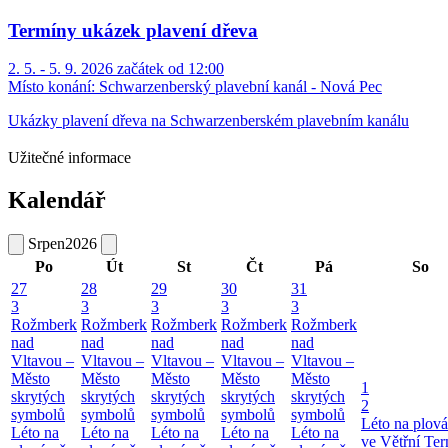
Termíny ukázek plavení dřeva
2. 5. - 5. 9. 2026 začátek od 12:00
Místo konání:
Schwarzenberský plavební kanál - Nová Pec
Ukázky plavení dřeva na Schwarzenberském plavebním kanálu
Užitečné informace
Kalendář
Srpen
2026
Po
Út
St
Čt
Pá
So
27
28
29
30
31
3
3
3
3
3
Rožmberk
Rožmberk
Rožmberk
Rožmberk
Rožmberk
nad
nad
nad
nad
nad
Vltavou –
Vltavou –
Vltavou –
Vltavou –
Vltavou –
Město
Město
Město
Město
Město
1
skrytých
skrytých
skrytých
skrytých
skrytých
2
symbolů
symbolů
symbolů
symbolů
symbolů
Léto na plová
Léto na
Léto na
Léto na
Léto na
Léto na
ve Větřní
Ter