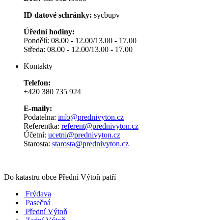
ID datové schránky:
sycbupv
Úřední hodiny:
Pondělí: 08.00 - 12.00/13.00 - 17.00
Středa: 08.00 - 12.00/13.00 - 17.00
Kontakty
Telefon:
+420 380 735 924
E-maily:
Podatelna:
info@prednivyton.cz
Referentka:
referent@prednivyton.cz
Účetní:
ucetni@prednivyton.cz
Starosta:
starosta@prednivyton.cz
Do katastru obce Přední Výtoň patří
Frýdava
Pasečná
Přední Výtoň