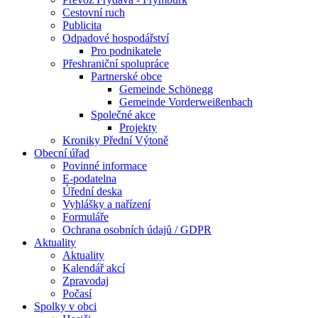
Cestovní ruch
Publicita
Odpadové hospodářství
Pro podnikatele
Přeshraniční spolupráce
Partnerské obce
Gemeinde Schönegg
Gemeinde Vorderweißenbach
Společné akce
Projekty
Kroniky Přední Výtoně
Obecní úřad
Povinné informace
E-podatelna
Úřední deska
Vyhlášky a nařízení
Formuláře
Ochrana osobních údajů / GDPR
Aktuality
Aktuality
Kalendář akcí
Zpravodaj
Počasí
Spolky v obci