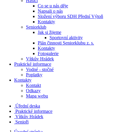
Hasiči
Co se u nás děje
Napsali o nás
Složení výboru SDH Přední Výtoň
Kontakty
Seniorklub
Jak si žijeme
Sportovní aktivity
Plán činnosti Seniorklubu z. s.
Kontakty
Fotogalerie
Vítkův Hrádek
Praktické informace
Vodné - stočné
Poplatky
Kontakty
Kontakt
Odkazy
Mapa webu
Úřední deska
Praktické informace
Vítkův Hrádek
Senioři
Úvodní stránka