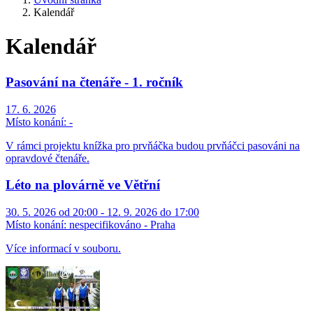
Kalendář
Kalendář
Pasování na čtenáře - 1. ročník
17. 6. 2026
Místo konání:
-
V rámci projektu knížka pro prvňáčka budou prvňáčci pasováni na
opravdové čtenáře.
Léto na plovárně ve Větřní
30. 5. 2026 od 20:00 - 12. 9. 2026 do 17:00
Místo konání:
nespecifikováno - Praha
Více informací v souboru.