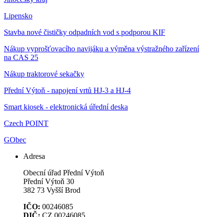
Lipensko
Stavba nové čističky odpadních vod s podporou KIF
Nákup vyprošťovacího navijáku a výměna výstražného zařízení
na CAS 25
Nákup traktorové sekačky
Přední Výtoň - napojení vrtů HJ-3 a HJ-4
Smart kiosek - elektronická úřední deska
Czech POINT
GObec
Adresa
Obecní úřad Přední Výtoň
Přední Výtoň 30
382 73 Vyšší Brod
IČO:
00246085
DIČ:
CZ 00246085