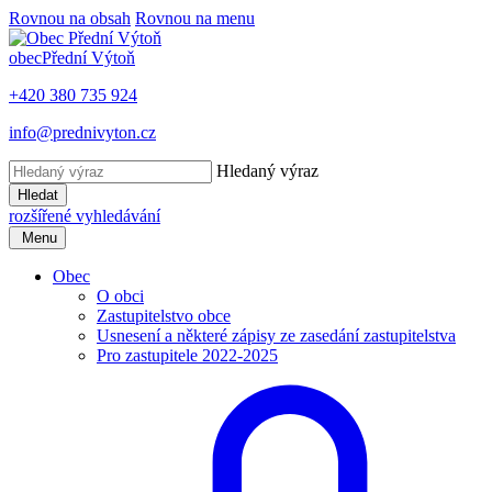
Rovnou na obsah
Rovnou na menu
obec
Přední Výtoň
+420 380 735 924
info@prednivyton.cz
Hledaný výraz
Hledat
rozšířené vyhledávání
Menu
Obec
O obci
Zastupitelstvo obce
Usnesení a některé zápisy ze zasedání zastupitelstva
Pro zastupitele 2022-2025