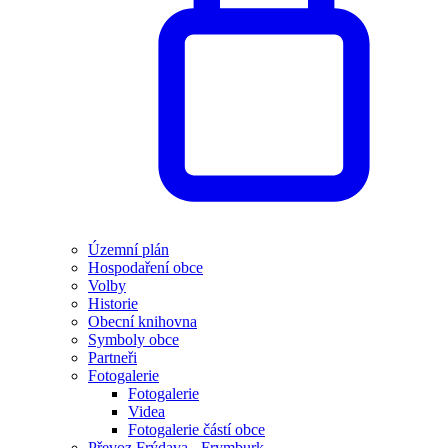
Územní plán
Hospodaření obce
Volby
Historie
Obecní knihovna
Symboly obce
Partneři
Fotogalerie
Fotogalerie
Videa
Fotogalerie částí obce
Převoz Frýdava - Frymburk