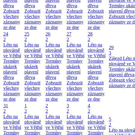
plavení
plavení
plavení
plavení
plavení
plovárně ve V
dřeva
dřeva
dřeva
dřeva
dřeva
Termíny uká
Zobrazit
Zobrazit
Zobrazit
Zobrazit
Zobrazit
plavení dřeva
všechny
všechny
všechny
všechny
všechny
Zobrazit vše
záznamy
záznamy
záznamy
záznamy
záznamy
záznamy ze d
ze dne
ze dne
ze dne
ze dne
ze dne
24
25
26
27
28
2
2
2
2
2
Léto na
Léto na
Léto na
Léto na
Léto na
29
plovárně
plovárně
plovárně
plovárně
plovárně
3
ve Větřní
ve Větřní
ve Větřní
ve Větřní
ve Větřní
Zájezd
Léto 
Termíny
Termíny
Termíny
Termíny
Termíny
plovárně ve V
ukázek
ukázek
ukázek
ukázek
ukázek
Termíny uká
plavení
plavení
plavení
plavení
plavení
plavení dřeva
dřeva
dřeva
dřeva
dřeva
dřeva
Zobrazit vše
Zobrazit
Zobrazit
Zobrazit
Zobrazit
Zobrazit
záznamy ze d
všechny
všechny
všechny
všechny
všechny
záznamy
záznamy
záznamy
záznamy
záznamy
ze dne
ze dne
ze dne
ze dne
ze dne
31
1
2
3
4
2
2
2
2
2
Léto na
Léto na
Léto na
Léto na
Léto na
5
plovárně
plovárně
plovárně
plovárně
plovárně
2
ve Větřní
ve Větřní
ve Větřní
ve Větřní
ve Větřní
Léto na plová
Termíny
Termíny
Termíny
Termíny
Termíny