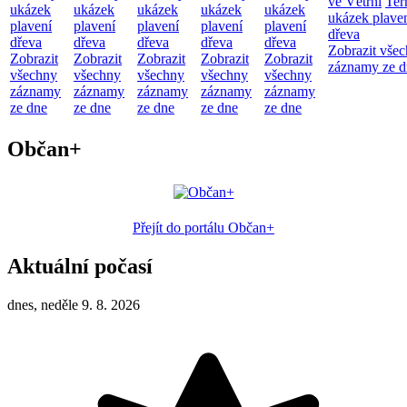
ve Větřní
Ter
ukázek
ukázek
ukázek
ukázek
ukázek
ukázek plave
plavení
plavení
plavení
plavení
plavení
dřeva
dřeva
dřeva
dřeva
dřeva
dřeva
Zobrazit vše
Zobrazit
Zobrazit
Zobrazit
Zobrazit
Zobrazit
záznamy ze d
všechny
všechny
všechny
všechny
všechny
záznamy
záznamy
záznamy
záznamy
záznamy
ze dne
ze dne
ze dne
ze dne
ze dne
Občan+
Přejít do portálu Občan+
Aktuální počasí
dnes, neděle 9. 8. 2026