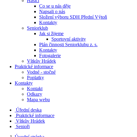
Hasiči
Co se u nás děje
Napsali o nás
Složení výboru SDH Přední Výtoň
Kontakty
Seniorklub
Jak si žijeme
Sportovní aktivity
Plán činnosti Seniorklubu z. s.
Kontakty
Fotogalerie
Vítkův Hrádek
Praktické informace
Vodné - stočné
Poplatky
Kontakty
Kontakt
Odkazy
Mapa webu
Úřední deska
Praktické informace
Vítkův Hrádek
Senioři
Úvodní stránka