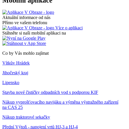
Mobilní aplikace
Aktuální informace od nás
Přímo ve vašem telefonu
Více o aplikaci
Stáhněte si naši mobilní aplikaci na
Co by Vás mohlo zajímat
Vítkův Hrádek
Jihočeský kraj
Lipensko
Stavba nové čističky odpadních vod s podporou KIF
Nákup vyprošťovacího navijáku a výměna výstražného zařízení
na CAS 25
Nákup traktorové sekačky
Přední Výtoň - napojení vrtů HJ-3 a HJ-4