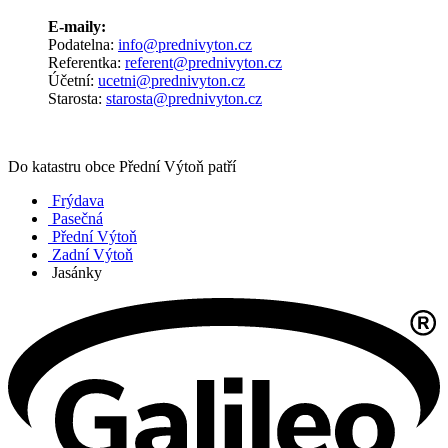
E-maily:
Podatelna:
info@prednivyton.cz
Referentka:
referent@prednivyton.cz
Účetní:
ucetni@prednivyton.cz
Starosta:
starosta@prednivyton.cz
Do katastru obce Přední Výtoň patří
Frýdava
Pasečná
Přední Výtoň
Zadní Výtoň
Jasánky