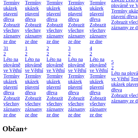
Termíny
Termíny
Termíny
Termíny
Termíny
plovárně ve V
ukázek
ukázek
ukázek
ukázek
ukázek
Termíny uká
plavení
plavení
plavení
plavení
plavení
plavení dřeva
dřeva
dřeva
dřeva
dřeva
dřeva
Zobrazit vše
Zobrazit
Zobrazit
Zobrazit
Zobrazit
Zobrazit
záznamy ze d
všechny
všechny
všechny
všechny
všechny
záznamy
záznamy
záznamy
záznamy
záznamy
ze dne
ze dne
ze dne
ze dne
ze dne
31
1
2
3
4
2
2
2
2
2
Léto na
Léto na
Léto na
Léto na
Léto na
5
plovárně
plovárně
plovárně
plovárně
plovárně
2
ve Větřní
ve Větřní
ve Větřní
ve Větřní
ve Větřní
Léto na plová
Termíny
Termíny
Termíny
Termíny
Termíny
ve Větřní
Ter
ukázek
ukázek
ukázek
ukázek
ukázek
ukázek plave
plavení
plavení
plavení
plavení
plavení
dřeva
dřeva
dřeva
dřeva
dřeva
dřeva
Zobrazit vše
Zobrazit
Zobrazit
Zobrazit
Zobrazit
Zobrazit
záznamy ze d
všechny
všechny
všechny
všechny
všechny
záznamy
záznamy
záznamy
záznamy
záznamy
ze dne
ze dne
ze dne
ze dne
ze dne
Občan+