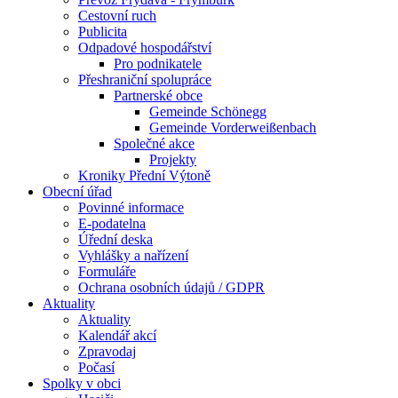
Cestovní ruch
Publicita
Odpadové hospodářství
Pro podnikatele
Přeshraniční spolupráce
Partnerské obce
Gemeinde Schönegg
Gemeinde Vorderweißenbach
Společné akce
Projekty
Kroniky Přední Výtoně
Obecní úřad
Povinné informace
E-podatelna
Úřední deska
Vyhlášky a nařízení
Formuláře
Ochrana osobních údajů / GDPR
Aktuality
Aktuality
Kalendář akcí
Zpravodaj
Počasí
Spolky v obci