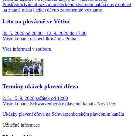
Prostřednictvím obrazů a uměleckého ztvárnění nabízí nový pohled
na známá místa i jejich dávno zapomenuté významy.
Léto na plovárně ve Větřní
30. 5. 2026 od 20:00 - 12. 9. 2026 do 17:00
Místo konání:
nespecifikováno - Praha
Více informací v souboru.
Termíny ukázek plavení dřeva
2. 5. - 5. 9. 2026 začátek od 12:00
Místo konání:
Schwarzenberský plavební kanál - Nová Pec
Ukázky plavení dřeva na Schwarzenberském plavebním kanálu
Užitečné informace