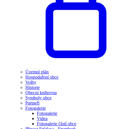
Územní plán
Hospodaření obce
Volby
Historie
Obecní knihovna
Symboly obce
Partneři
Fotogalerie
Fotogalerie
Videa
Fotogalerie částí obce
Převoz Frýdava - Frymburk