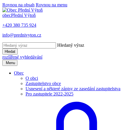
Rovnou na obsah
Rovnou na menu
obec
Přední Výtoň
+420 380 735 924
info@prednivyton.cz
Hledaný výraz
Hledat
rozšířené vyhledávání
Menu
Obec
O obci
Zastupitelstvo obce
Usnesení a některé zápisy ze zasedání zastupitelstva
Pro zastupitele 2022-2025