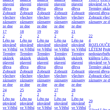
plavení
plavení
plavení
plavení
plavení
plovárně ve V
dřeva
dřeva
dřeva
dřeva
dřeva
Termíny uká
Zobrazit
Zobrazit
Zobrazit
Zobrazit
Zobrazit
plavení dřeva
všechny
všechny
všechny
všechny
všechny
Zobrazit vše
záznamy
záznamy
záznamy
záznamy
záznamy
záznamy ze d
ze dne
ze dne
ze dne
ze dne
ze dne
17
18
19
20
21
2
2
2
2
2
22
Léto na
Léto na
Léto na
Léto na
Léto na
4
plovárně
plovárně
plovárně
plovárně
plovárně
ROZLOUČE
ve Větřní
ve Větřní
ve Větřní
ve Větřní
ve Větřní
LÉTEM
Proh
Termíny
Termíny
Termíny
Termíny
Termíny
nedostavěnéh
ukázek
ukázek
ukázek
ukázek
ukázek
kláštera
Léto 
plavení
plavení
plavení
plavení
plavení
plovárně ve V
dřeva
dřeva
dřeva
dřeva
dřeva
Termíny uká
Zobrazit
Zobrazit
Zobrazit
Zobrazit
Zobrazit
plavení dřeva
všechny
všechny
všechny
všechny
všechny
Zobrazit vše
záznamy
záznamy
záznamy
záznamy
záznamy
záznamy ze d
ze dne
ze dne
ze dne
ze dne
ze dne
24
25
26
27
28
2
2
2
2
2
Léto na
Léto na
Léto na
Léto na
Léto na
29
plovárně
plovárně
plovárně
plovárně
plovárně
3
ve Větřní
ve Větřní
ve Větřní
ve Větřní
ve Větřní
Zájezd
Léto 