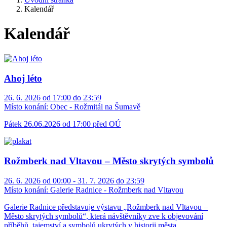
Kalendář
Kalendář
Ahoj léto
26. 6. 2026 od 17:00 do 23:59
Místo konání:
Obec - Rožmitál na Šumavě
Pátek 26.06.2026 od 17:00 před OÚ
Rožmberk nad Vltavou – Město skrytých symbolů
26. 6. 2026 od 00:00 - 31. 7. 2026 do 23:59
Místo konání:
Galerie Radnice - Rožmberk nad Vltavou
Galerie Radnice představuje výstavu „Rožmberk nad Vltavou –
Město skrytých symbolů“, která návštěvníky zve k objevování
příběhů, tajemství a symbolů ukrytých v historii města.