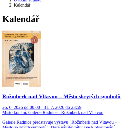
Kalendář
Kalendář
Rožmberk nad Vltavou – Město skrytých symbolů
26. 6. 2026 od 00:00 - 31. 7. 2026 do 23:59
Místo konání:
Galerie Radnice - Rožmberk nad Vltavou
Galerie Radnice představuje výstavu „Rožmberk nad Vltavou –
Město skrytých symbolů“, která návštěvníky zve k objevování