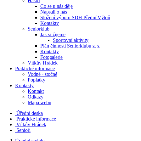
Hasiči
Co se u nás děje
Napsali o nás
Složení výboru SDH Přední Výtoň
Kontakty
Seniorklub
Jak si žijeme
Sportovní aktivity
Plán činnosti Seniorklubu z. s.
Kontakty
Fotogalerie
Vítkův Hrádek
Praktické informace
Vodné - stočné
Poplatky
Kontakty
Kontakt
Odkazy
Mapa webu
Úřední deska
Praktické informace
Vítkův Hrádek
Senioři
Úvodní stránka