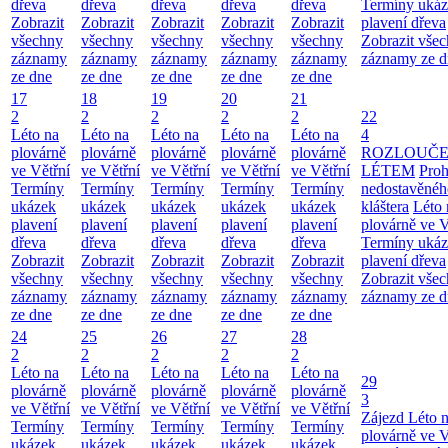
dřeva
dřeva
dřeva
dřeva
dřeva
Termíny uká
Zobrazit
Zobrazit
Zobrazit
Zobrazit
Zobrazit
plavení dřeva
všechny
všechny
všechny
všechny
všechny
Zobrazit vše
záznamy
záznamy
záznamy
záznamy
záznamy
záznamy ze d
ze dne
ze dne
ze dne
ze dne
ze dne
17
18
19
20
21
2
2
2
2
2
22
Léto na
Léto na
Léto na
Léto na
Léto na
4
plovárně
plovárně
plovárně
plovárně
plovárně
ROZLOUČE
ve Větřní
ve Větřní
ve Větřní
ve Větřní
ve Větřní
LÉTEM
Proh
Termíny
Termíny
Termíny
Termíny
Termíny
nedostavěnéh
ukázek
ukázek
ukázek
ukázek
ukázek
kláštera
Léto 
plavení
plavení
plavení
plavení
plavení
plovárně ve V
dřeva
dřeva
dřeva
dřeva
dřeva
Termíny uká
Zobrazit
Zobrazit
Zobrazit
Zobrazit
Zobrazit
plavení dřeva
všechny
všechny
všechny
všechny
všechny
Zobrazit vše
záznamy
záznamy
záznamy
záznamy
záznamy
záznamy ze d
ze dne
ze dne
ze dne
ze dne
ze dne
24
25
26
27
28
2
2
2
2
2
Léto na
Léto na
Léto na
Léto na
Léto na
29
plovárně
plovárně
plovárně
plovárně
plovárně
3
ve Větřní
ve Větřní
ve Větřní
ve Větřní
ve Větřní
Zájezd
Léto 
Termíny
Termíny
Termíny
Termíny
Termíny
plovárně ve V
ukázek
ukázek
ukázek
ukázek
ukázek