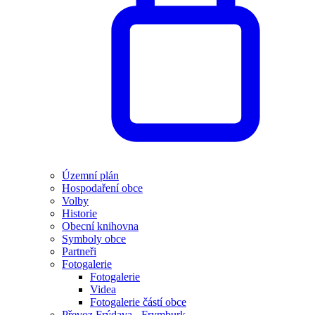
Územní plán
Hospodaření obce
Volby
Historie
Obecní knihovna
Symboly obce
Partneři
Fotogalerie
Fotogalerie
Videa
Fotogalerie částí obce
Převoz Frýdava - Frymburk