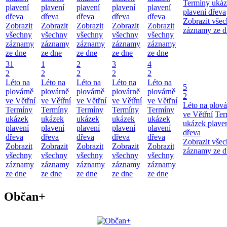
Termíny uká
plavení
plavení
plavení
plavení
plavení
plavení dřeva
dřeva
dřeva
dřeva
dřeva
dřeva
Zobrazit vše
Zobrazit
Zobrazit
Zobrazit
Zobrazit
Zobrazit
záznamy ze d
všechny
všechny
všechny
všechny
všechny
záznamy
záznamy
záznamy
záznamy
záznamy
ze dne
ze dne
ze dne
ze dne
ze dne
31
1
2
3
4
2
2
2
2
2
Léto na
Léto na
Léto na
Léto na
Léto na
5
plovárně
plovárně
plovárně
plovárně
plovárně
2
ve Větřní
ve Větřní
ve Větřní
ve Větřní
ve Větřní
Léto na plová
Termíny
Termíny
Termíny
Termíny
Termíny
ve Větřní
Ter
ukázek
ukázek
ukázek
ukázek
ukázek
ukázek plave
plavení
plavení
plavení
plavení
plavení
dřeva
dřeva
dřeva
dřeva
dřeva
dřeva
Zobrazit vše
Zobrazit
Zobrazit
Zobrazit
Zobrazit
Zobrazit
záznamy ze d
všechny
všechny
všechny
všechny
všechny
záznamy
záznamy
záznamy
záznamy
záznamy
ze dne
ze dne
ze dne
ze dne
ze dne
Občan+