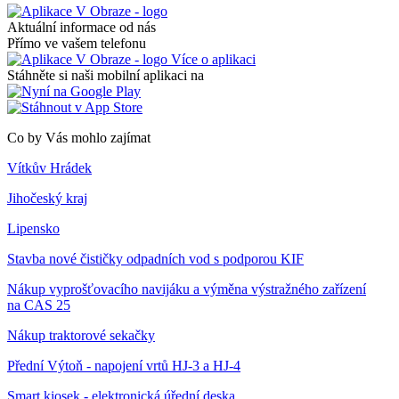
Aktuální informace od nás
Přímo ve vašem telefonu
Více o aplikaci
Stáhněte si naši mobilní aplikaci na
Co by Vás mohlo zajímat
Vítkův Hrádek
Jihočeský kraj
Lipensko
Stavba nové čističky odpadních vod s podporou KIF
Nákup vyprošťovacího navijáku a výměna výstražného zařízení
na CAS 25
Nákup traktorové sekačky
Přední Výtoň - napojení vrtů HJ-3 a HJ-4
Smart kiosek - elektronická úřední deska