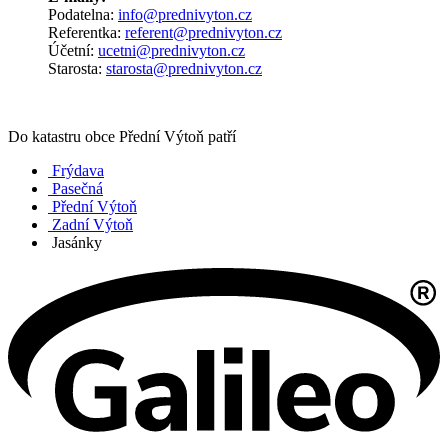
Podatelna:
info@prednivyton.cz
Referentka:
referent@prednivyton.cz
Účetní:
ucetni@prednivyton.cz
Starosta:
starosta@prednivyton.cz
Do katastru obce Přední Výtoň patří
Frýdava
Pasečná
Přední Výtoň
Zadní Výtoň
Jasánky