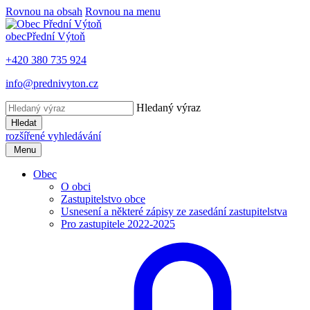
Rovnou na obsah
Rovnou na menu
obec
Přední Výtoň
+420 380 735 924
info@prednivyton.cz
Hledaný výraz
Hledat
rozšířené vyhledávání
Menu
Obec
O obci
Zastupitelstvo obce
Usnesení a některé zápisy ze zasedání zastupitelstva
Pro zastupitele 2022-2025