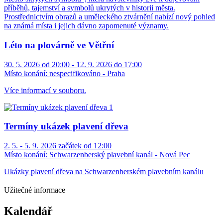
příběhů, tajemství a symbolů ukrytých v historii města.
Prostřednictvím obrazů a uměleckého ztvárnění nabízí nový pohled
na známá místa i jejich dávno zapomenuté významy.
Léto na plovárně ve Větřní
30. 5. 2026 od 20:00 - 12. 9. 2026 do 17:00
Místo konání:
nespecifikováno - Praha
Více informací v souboru.
Termíny ukázek plavení dřeva
2. 5. - 5. 9. 2026 začátek od 12:00
Místo konání:
Schwarzenberský plavební kanál - Nová Pec
Ukázky plavení dřeva na Schwarzenberském plavebním kanálu
Užitečné informace
Kalendář