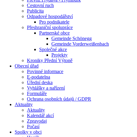
Cestovní ruch
Publicita
Odpadové hospodářství
Pro podnikatele
Přeshraniční spolupráce
Partnerské obce
Gemeinde Schönegg
Gemeinde Vorderweißenbach
Společné akce
Projekty
Kroniky Přední Výtoně
Obecní úřad
Povinné informace
E-podatelna
Úřední deska
Vyhlášky a nařízení
Formuláře
Ochrana osobních údajů / GDPR
Aktuality
Aktuality
Kalendář akcí
Zpravodaj
Počasí
Spolky v obci