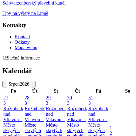
Schwarzenberský plavební kanál
Tipy na výlety na Lipně
Kontakty
Kontakt
Odkazy
Mapa webu
Užitečné informace
Kalendář
Srpen
2026
Po
Út
St
Čt
Pá
So
27
28
29
30
31
3
3
3
3
3
Rožmberk
Rožmberk
Rožmberk
Rožmberk
Rožmberk
nad
nad
nad
nad
nad
Vltavou –
Vltavou –
Vltavou –
Vltavou –
Vltavou –
Město
Město
Město
Město
Město
1
skrytých
skrytých
skrytých
skrytých
skrytých
2
symbolů
symbolů
symbolů
symbolů
symbolů