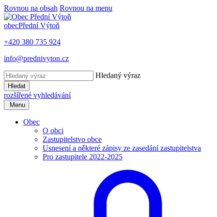
Rovnou na obsah
Rovnou na menu
obec
Přední Výtoň
+420 380 735 924
info@prednivyton.cz
Hledaný výraz
Hledat
rozšířené vyhledávání
Menu
Obec
O obci
Zastupitelstvo obce
Usnesení a některé zápisy ze zasedání zastupitelstva
Pro zastupitele 2022-2025