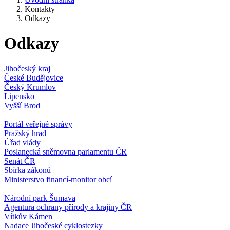
Kontakty
Odkazy
Odkazy
Jihočeský kraj
České Budějovice
Český Krumlov
Lipensko
Vyšší Brod
Portál veřejné správy
Pražský hrad
Úřad vlády
Poslanecká sněmovna parlamentu ČR
Senát ČR
Sbírka zákonů
Ministerstvo financí-monitor obcí
Národní park Šumava
Agentura ochrany přírody a krajiny ČR
Vítkův Kámen
Nadace Jihočeské cyklostezky