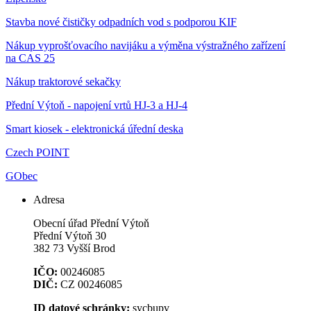
Stavba nové čističky odpadních vod s podporou KIF
Nákup vyprošťovacího navijáku a výměna výstražného zařízení
na CAS 25
Nákup traktorové sekačky
Přední Výtoň - napojení vrtů HJ-3 a HJ-4
Smart kiosek - elektronická úřední deska
Czech POINT
GObec
Adresa
Obecní úřad Přední Výtoň
Přední Výtoň 30
382 73 Vyšší Brod
IČO:
00246085
DIČ:
CZ 00246085
ID datové schránky:
sycbupv