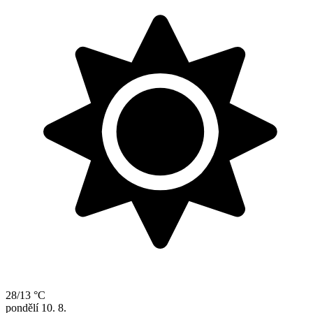
28/13 °C
pondělí
10. 8.