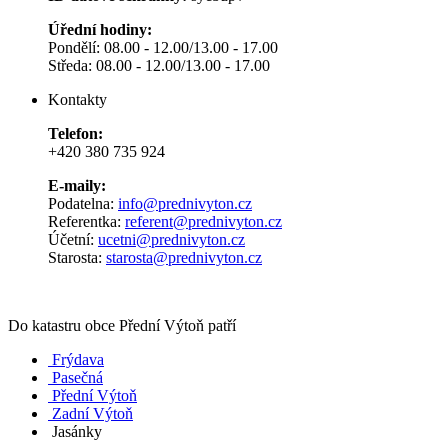
Úřední hodiny:
Pondělí: 08.00 - 12.00/13.00 - 17.00
Středa: 08.00 - 12.00/13.00 - 17.00
Kontakty
Telefon:
+420 380 735 924
E-maily:
Podatelna:
info@prednivyton.cz
Referentka:
referent@prednivyton.cz
Účetní:
ucetni@prednivyton.cz
Starosta:
starosta@prednivyton.cz
Do katastru obce Přední Výtoň patří
Frýdava
Pasečná
Přední Výtoň
Zadní Výtoň
Jasánky