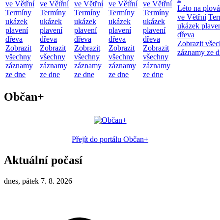
ve Větřní
ve Větřní
ve Větřní
ve Větřní
ve Větřní
Léto na plová
Termíny
Termíny
Termíny
Termíny
Termíny
ve Větřní
Ter
ukázek
ukázek
ukázek
ukázek
ukázek
ukázek plave
plavení
plavení
plavení
plavení
plavení
dřeva
dřeva
dřeva
dřeva
dřeva
dřeva
Zobrazit vše
Zobrazit
Zobrazit
Zobrazit
Zobrazit
Zobrazit
záznamy ze d
všechny
všechny
všechny
všechny
všechny
záznamy
záznamy
záznamy
záznamy
záznamy
ze dne
ze dne
ze dne
ze dne
ze dne
Občan+
Přejít do portálu Občan+
Aktuální počasí
dnes, pátek 7. 8. 2026