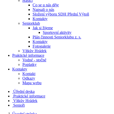
Hasiči
Co se u nás děje
Napsali o nás
Složení výboru SDH Přední Výtoň
Kontakty
Seniorklub
Jak si žijeme
Sportovní aktivity
Plán činnosti Seniorklubu z. s.
Kontakty
Fotogalerie
Vítkův Hrádek
Praktické informace
Vodné - stočné
Poplatky
Kontakty
Kontakt
Odkazy
Mapa webu
Úřední deska
Praktické informace
Vítkův Hrádek
Senioři
Úvodní stránka