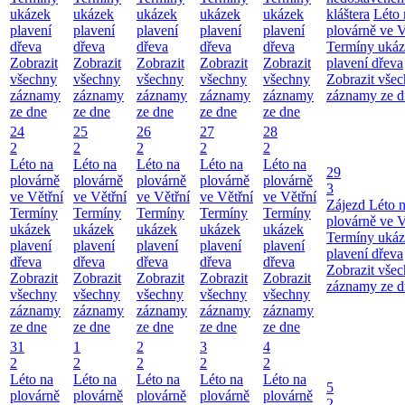
ukázek
ukázek
ukázek
ukázek
ukázek
kláštera
Léto 
plavení
plavení
plavení
plavení
plavení
plovárně ve V
dřeva
dřeva
dřeva
dřeva
dřeva
Termíny uká
Zobrazit
Zobrazit
Zobrazit
Zobrazit
Zobrazit
plavení dřeva
všechny
všechny
všechny
všechny
všechny
Zobrazit vše
záznamy
záznamy
záznamy
záznamy
záznamy
záznamy ze d
ze dne
ze dne
ze dne
ze dne
ze dne
24
25
26
27
28
2
2
2
2
2
Léto na
Léto na
Léto na
Léto na
Léto na
29
plovárně
plovárně
plovárně
plovárně
plovárně
3
ve Větřní
ve Větřní
ve Větřní
ve Větřní
ve Větřní
Zájezd
Léto 
Termíny
Termíny
Termíny
Termíny
Termíny
plovárně ve V
ukázek
ukázek
ukázek
ukázek
ukázek
Termíny uká
plavení
plavení
plavení
plavení
plavení
plavení dřeva
dřeva
dřeva
dřeva
dřeva
dřeva
Zobrazit vše
Zobrazit
Zobrazit
Zobrazit
Zobrazit
Zobrazit
záznamy ze d
všechny
všechny
všechny
všechny
všechny
záznamy
záznamy
záznamy
záznamy
záznamy
ze dne
ze dne
ze dne
ze dne
ze dne
31
1
2
3
4
2
2
2
2
2
Léto na
Léto na
Léto na
Léto na
Léto na
5
plovárně
plovárně
plovárně
plovárně
plovárně
2