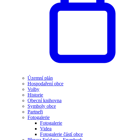
Územní plán
Hospodaření obce
Volby
Historie
Obecní knihovna
Symboly obce
Partneři
Fotogalerie
Fotogalerie
Videa
Fotogalerie částí obce
Převoz Frýdava - Frymburk