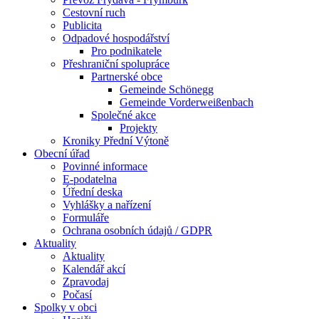
Cestovní ruch
Publicita
Odpadové hospodářství
Pro podnikatele
Přeshraniční spolupráce
Partnerské obce
Gemeinde Schönegg
Gemeinde Vorderweißenbach
Společné akce
Projekty
Kroniky Přední Výtoně
Obecní úřad
Povinné informace
E-podatelna
Úřední deska
Vyhlášky a nařízení
Formuláře
Ochrana osobních údajů / GDPR
Aktuality
Aktuality
Kalendář akcí
Zpravodaj
Počasí
Spolky v obci