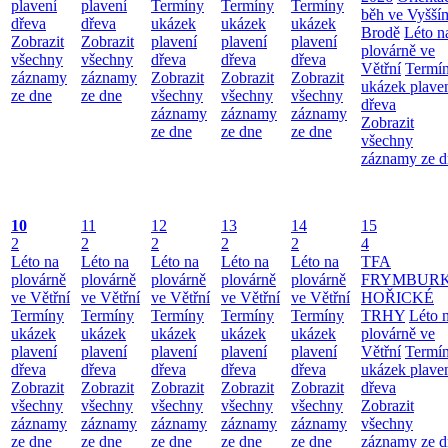
plavení
plavení
Termíny
Termíny
Termíny
běh ve Vyšší
dřeva
dřeva
ukázek
ukázek
ukázek
Brodě
Léto n
Zobrazit
Zobrazit
plavení
plavení
plavení
plovárně ve
všechny
všechny
dřeva
dřeva
dřeva
Větřní
Termí
záznamy
záznamy
Zobrazit
Zobrazit
Zobrazit
ukázek plave
ze dne
ze dne
všechny
všechny
všechny
dřeva
záznamy
záznamy
záznamy
Zobrazit
ze dne
ze dne
ze dne
všechny
záznamy ze d
10
11
12
13
14
15
2
2
2
2
2
4
Léto na
Léto na
Léto na
Léto na
Léto na
TFA
plovárně
plovárně
plovárně
plovárně
plovárně
FRYMBUR
ve Větřní
ve Větřní
ve Větřní
ve Větřní
ve Větřní
HOŘICKÉ
Termíny
Termíny
Termíny
Termíny
Termíny
TRHY
Léto 
ukázek
ukázek
ukázek
ukázek
ukázek
plovárně ve
plavení
plavení
plavení
plavení
plavení
Větřní
Termí
dřeva
dřeva
dřeva
dřeva
dřeva
ukázek plave
Zobrazit
Zobrazit
Zobrazit
Zobrazit
Zobrazit
dřeva
všechny
všechny
všechny
všechny
všechny
Zobrazit
záznamy
záznamy
záznamy
záznamy
záznamy
všechny
ze dne
ze dne
ze dne
ze dne
ze dne
záznamy ze d