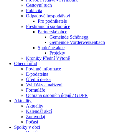
Cestovní ruch
Publicita
Odpadové hospodářství
Pro podnikatele
Přeshraniční spolupráce
Partnerské obce
Gemeinde Schönegg
Gemeinde Vorderweißenbach
Společné akce
Projekty
Kroniky Přední Výtoně
Obecní úřad
Povinné informace
E-podatelna
Úřední deska
Vyhlášky a nařízení
Formuláře
Ochrana osobních údajů / GDPR
Aktuality
Aktuality
Kalendář akcí
Zpravodaj
Počasí
Spolky v obci