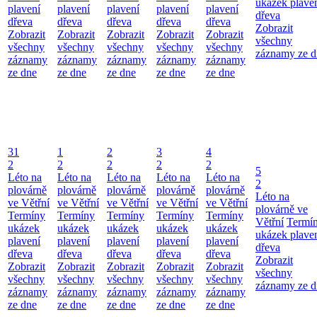
ukázek plave
plavení
plavení
plavení
plavení
plavení
dřeva
dřeva
dřeva
dřeva
dřeva
dřeva
Zobrazit
Zobrazit
Zobrazit
Zobrazit
Zobrazit
Zobrazit
všechny
všechny
všechny
všechny
všechny
všechny
záznamy ze d
záznamy
záznamy
záznamy
záznamy
záznamy
ze dne
ze dne
ze dne
ze dne
ze dne
31
1
2
3
4
2
2
2
2
2
5
Léto na
Léto na
Léto na
Léto na
Léto na
2
plovárně
plovárně
plovárně
plovárně
plovárně
Léto na
ve Větřní
ve Větřní
ve Větřní
ve Větřní
ve Větřní
plovárně ve
Termíny
Termíny
Termíny
Termíny
Termíny
Větřní
Termí
ukázek
ukázek
ukázek
ukázek
ukázek
ukázek plave
plavení
plavení
plavení
plavení
plavení
dřeva
dřeva
dřeva
dřeva
dřeva
dřeva
Zobrazit
Zobrazit
Zobrazit
Zobrazit
Zobrazit
Zobrazit
všechny
všechny
všechny
všechny
všechny
všechny
záznamy ze d
záznamy
záznamy
záznamy
záznamy
záznamy
ze dne
ze dne
ze dne
ze dne
ze dne