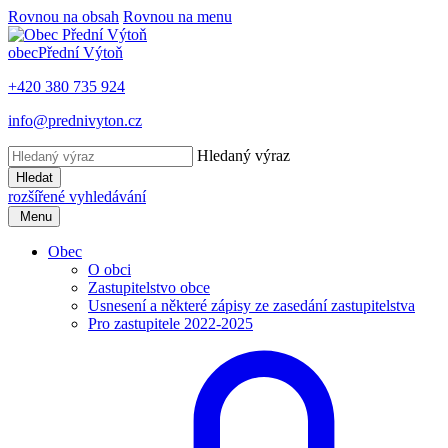
Rovnou na obsah
Rovnou na menu
obec
Přední Výtoň
+420 380 735 924
info@prednivyton.cz
Hledaný výraz
Hledat
rozšířené vyhledávání
Menu
Obec
O obci
Zastupitelstvo obce
Usnesení a některé zápisy ze zasedání zastupitelstva
Pro zastupitele 2022-2025