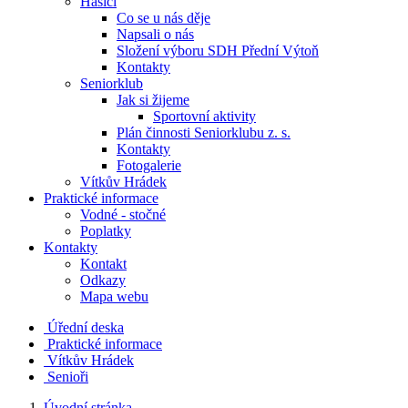
Hasiči
Co se u nás děje
Napsali o nás
Složení výboru SDH Přední Výtoň
Kontakty
Seniorklub
Jak si žijeme
Sportovní aktivity
Plán činnosti Seniorklubu z. s.
Kontakty
Fotogalerie
Vítkův Hrádek
Praktické informace
Vodné - stočné
Poplatky
Kontakty
Kontakt
Odkazy
Mapa webu
Úřední deska
Praktické informace
Vítkův Hrádek
Senioři
Úvodní stránka