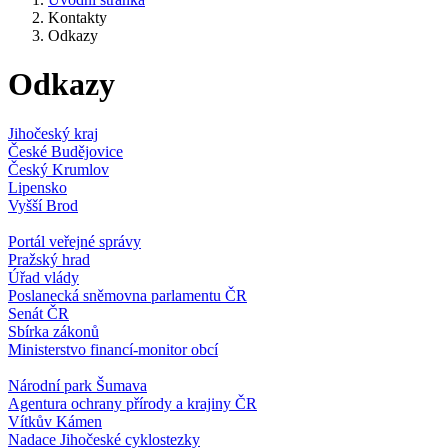
Kontakty
Odkazy
Odkazy
Jihočeský kraj
České Budějovice
Český Krumlov
Lipensko
Vyšší Brod
Portál veřejné správy
Pražský hrad
Úřad vlády
Poslanecká sněmovna parlamentu ČR
Senát ČR
Sbírka zákonů
Ministerstvo financí-monitor obcí
Národní park Šumava
Agentura ochrany přírody a krajiny ČR
Vítkův Kámen
Nadace Jihočeské cyklostezky