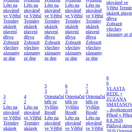
plovárně ve
Léto na
Léto na
Léto na
Léto na
Léto na
Větřní
Termí
plovárně
plovárně
plovárně
plovárně
plovárně
ukázek plave
ve Větřní
ve Větřní
ve Větřní
ve Větřní
ve Větřní
dřeva
Termíny
Termíny
Termíny
Termíny
Termíny
Zobrazit
ukázek
ukázek
ukázek
ukázek
ukázek
všechny
plavení
plavení
plavení
plavení
plavení
záznamy ze d
dřeva
dřeva
dřeva
dřeva
dřeva
Zobrazit
Zobrazit
Zobrazit
Zobrazit
Zobrazit
všechny
všechny
všechny
všechny
všechny
záznamy
záznamy
záznamy
záznamy
záznamy
ze dne
ze dne
ze dne
ze dne
ze dne
8
6
5
6
7
VLASTA
3
3
3
REDL +
3
4
Orientační
Orientační
Orientační
ZUZANA
2
2
běh ve
běh ve
běh ve
SMATANO
Léto na
Léto na
Vyšším
Vyšším
Vyšším
– dvojkoncert
plovárně
plovárně
Brodě
Brodě
Brodě
Pěkně v Pěkn
ve Větřní
ve Větřní
Léto na
Léto na
Léto na
8.8.2026
Termíny
Termíny
plovárně
plovárně
plovárně
Plážová slavn
ukázek
ukázek
ve Větřní
ve Větřní
ve Větřní
2026
Orienta