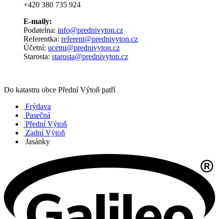
+420 380 735 924
E-maily:
Podatelna:
info@prednivyton.cz
Referentka:
referent@prednivyton.cz
Účetní:
ucetni@prednivyton.cz
Starosta:
starosta@prednivyton.cz
Do katastru obce Přední Výtoň patří
Frýdava
Pasečná
Přední Výtoň
Zadní Výtoň
Jasánky