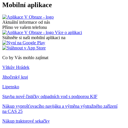
Mobilní aplikace
Aktuální informace od nás
Přímo ve vašem telefonu
Více o aplikaci
Stáhněte si naši mobilní aplikaci na
Co by Vás mohlo zajímat
Vítkův Hrádek
Jihočeský kraj
Lipensko
Stavba nové čističky odpadních vod s podporou KIF
Nákup vyprošťovacího navijáku a výměna výstražného zařízení
na CAS 25
Nákup traktorové sekačky