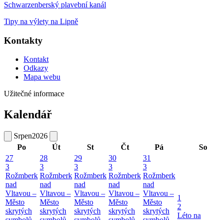
Schwarzenberský plavební kanál
Tipy na výlety na Lipně
Kontakty
Kontakt
Odkazy
Mapa webu
Užitečné informace
Kalendář
Srpen
2026
Po
Út
St
Čt
Pá
So
27
28
29
30
31
3
3
3
3
3
Rožmberk
Rožmberk
Rožmberk
Rožmberk
Rožmberk
nad
nad
nad
nad
nad
Vltavou –
Vltavou –
Vltavou –
Vltavou –
Vltavou –
1
Město
Město
Město
Město
Město
2
skrytých
skrytých
skrytých
skrytých
skrytých
Léto na
symbolů
symbolů
symbolů
symbolů
symbolů