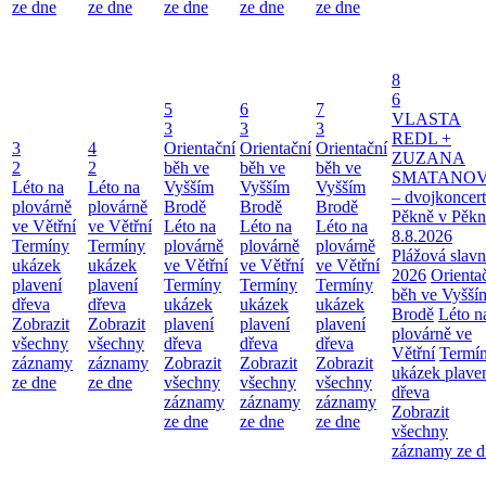
ze dne
ze dne
ze dne
ze dne
ze dne
8
6
5
6
7
VLASTA
3
3
3
REDL +
3
4
Orientační
Orientační
Orientační
ZUZANA
2
2
běh ve
běh ve
běh ve
SMATANO
Léto na
Léto na
Vyšším
Vyšším
Vyšším
– dvojkoncert
plovárně
plovárně
Brodě
Brodě
Brodě
Pěkně v Pěkn
ve Větřní
ve Větřní
Léto na
Léto na
Léto na
8.8.2026
Termíny
Termíny
plovárně
plovárně
plovárně
Plážová slavn
ukázek
ukázek
ve Větřní
ve Větřní
ve Větřní
2026
Orienta
plavení
plavení
Termíny
Termíny
Termíny
běh ve Vyšší
dřeva
dřeva
ukázek
ukázek
ukázek
Brodě
Léto n
Zobrazit
Zobrazit
plavení
plavení
plavení
plovárně ve
všechny
všechny
dřeva
dřeva
dřeva
Větřní
Termí
záznamy
záznamy
Zobrazit
Zobrazit
Zobrazit
ukázek plave
ze dne
ze dne
všechny
všechny
všechny
dřeva
záznamy
záznamy
záznamy
Zobrazit
ze dne
ze dne
ze dne
všechny
záznamy ze d