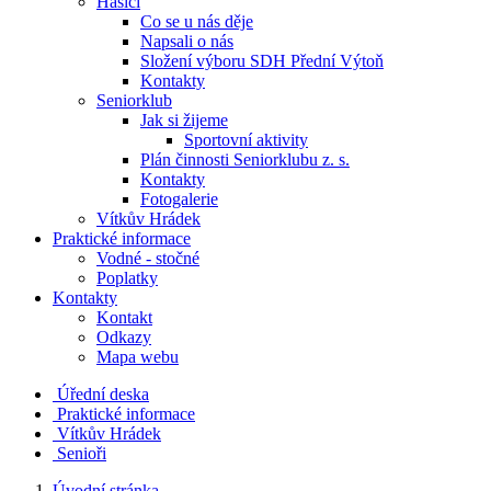
Hasiči
Co se u nás děje
Napsali o nás
Složení výboru SDH Přední Výtoň
Kontakty
Seniorklub
Jak si žijeme
Sportovní aktivity
Plán činnosti Seniorklubu z. s.
Kontakty
Fotogalerie
Vítkův Hrádek
Praktické informace
Vodné - stočné
Poplatky
Kontakty
Kontakt
Odkazy
Mapa webu
Úřední deska
Praktické informace
Vítkův Hrádek
Senioři
Úvodní stránka