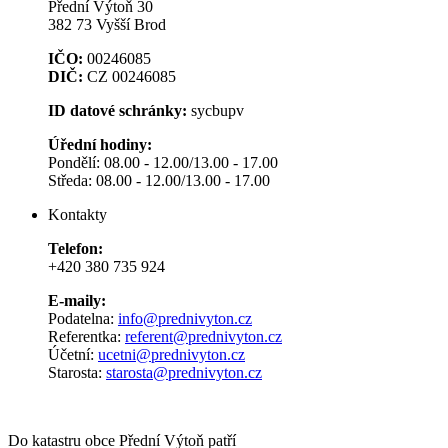
Přední Výtoň 30
382 73 Vyšší Brod
IČO:
00246085
DIČ:
CZ 00246085
ID datové schránky:
sycbupv
Úřední hodiny:
Pondělí: 08.00 - 12.00/13.00 - 17.00
Středa: 08.00 - 12.00/13.00 - 17.00
Kontakty
Telefon:
+420 380 735 924
E-maily:
Podatelna:
info@prednivyton.cz
Referentka:
referent@prednivyton.cz
Účetní:
ucetni@prednivyton.cz
Starosta:
starosta@prednivyton.cz
Do katastru obce Přední Výtoň patří