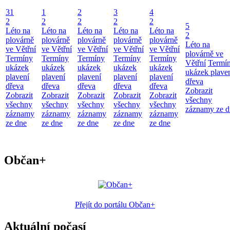
31
1
2
3
4
2
2
2
2
2
5
Léto na
Léto na
Léto na
Léto na
Léto na
2
plovárně
plovárně
plovárně
plovárně
plovárně
Léto na
ve Větřní
ve Větřní
ve Větřní
ve Větřní
ve Větřní
plovárně ve
Termíny
Termíny
Termíny
Termíny
Termíny
Větřní
Termí
ukázek
ukázek
ukázek
ukázek
ukázek
ukázek plave
plavení
plavení
plavení
plavení
plavení
dřeva
dřeva
dřeva
dřeva
dřeva
dřeva
Zobrazit
Zobrazit
Zobrazit
Zobrazit
Zobrazit
Zobrazit
všechny
všechny
všechny
všechny
všechny
všechny
záznamy ze d
záznamy
záznamy
záznamy
záznamy
záznamy
ze dne
ze dne
ze dne
ze dne
ze dne
Občan+
Přejít do portálu Občan+
Aktuální počasí