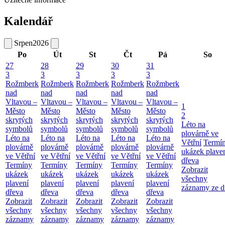
Kalendář
Srpen
2026
Po
Út
St
Čt
Pá
So
27
28
29
30
31
3
3
3
3
3
Rožmberk
Rožmberk
Rožmberk
Rožmberk
Rožmberk
nad
nad
nad
nad
nad
Vltavou –
Vltavou –
Vltavou –
Vltavou –
Vltavou –
1
Město
Město
Město
Město
Město
2
skrytých
skrytých
skrytých
skrytých
skrytých
Léto na
symbolů
symbolů
symbolů
symbolů
symbolů
plovárně ve
Léto na
Léto na
Léto na
Léto na
Léto na
Větřní
Termí
plovárně
plovárně
plovárně
plovárně
plovárně
ukázek plave
ve Větřní
ve Větřní
ve Větřní
ve Větřní
ve Větřní
dřeva
Termíny
Termíny
Termíny
Termíny
Termíny
Zobrazit
ukázek
ukázek
ukázek
ukázek
ukázek
všechny
plavení
plavení
plavení
plavení
plavení
záznamy ze d
dřeva
dřeva
dřeva
dřeva
dřeva
Zobrazit
Zobrazit
Zobrazit
Zobrazit
Zobrazit
všechny
všechny
všechny
všechny
všechny
záznamy
záznamy
záznamy
záznamy
záznamy