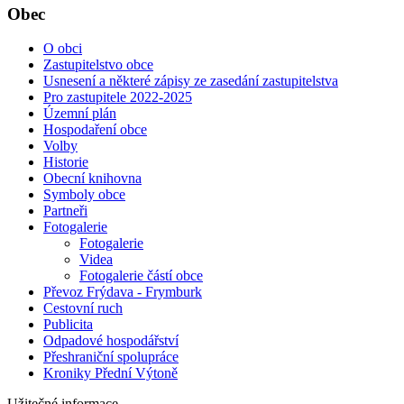
Obec
O obci
Zastupitelstvo obce
Usnesení a některé zápisy ze zasedání zastupitelstva
Pro zastupitele 2022-2025
Územní plán
Hospodaření obce
Volby
Historie
Obecní knihovna
Symboly obce
Partneři
Fotogalerie
Fotogalerie
Videa
Fotogalerie částí obce
Převoz Frýdava - Frymburk
Cestovní ruch
Publicita
Odpadové hospodářství
Přeshraniční spolupráce
Kroniky Přední Výtoně
Užitečné informace