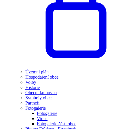
Územní plán
Hospodaření obce
Volby
Historie
Obecní knihovna
Symboly obce
Partneři
Fotogalerie
Fotogalerie
Videa
Fotogalerie částí obce
Převoz Frýdava - Frymburk