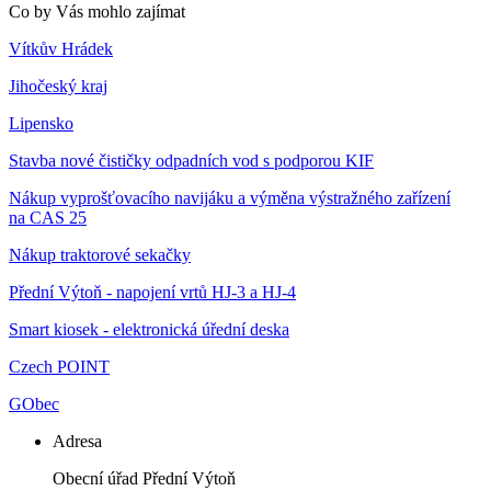
Co by Vás mohlo zajímat
Vítkův Hrádek
Jihočeský kraj
Lipensko
Stavba nové čističky odpadních vod s podporou KIF
Nákup vyprošťovacího navijáku a výměna výstražného zařízení
na CAS 25
Nákup traktorové sekačky
Přední Výtoň - napojení vrtů HJ-3 a HJ-4
Smart kiosek - elektronická úřední deska
Czech POINT
GObec
Adresa
Obecní úřad Přední Výtoň