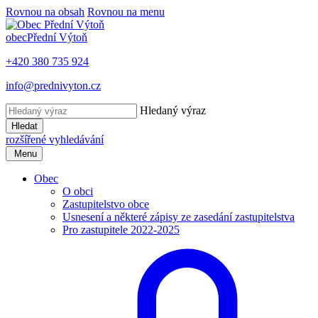
Rovnou na obsah
Rovnou na menu
obec
Přední Výtoň
+420 380 735 924
info@prednivyton.cz
Hledaný výraz
Hledat
rozšířené vyhledávání
Menu
Obec
O obci
Zastupitelstvo obce
Usnesení a některé zápisy ze zasedání zastupitelstva
Pro zastupitele 2022-2025