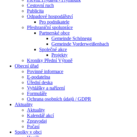
Cestovní ruch
Publicita
Odpadové hospodářství
Pro podnikatele
Přeshraniční spolupráce
Partnerské obce
Gemeinde Schönegg
Gemeinde Vorderweißenbach
Společné akce
Projekty
Kroniky Přední Výtoně
Obecní úřad
Povinné informace
E-podatelna
Úřední deska
Vyhlášky a nařízení
Formuláře
Ochrana osobních údajů / GDPR
Aktuality
Aktuality
Kalendář akcí
Zpravodaj
Počasí
Spolky v obci