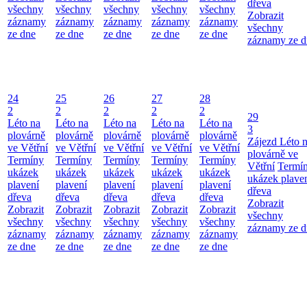
dřeva
všechny
všechny
všechny
všechny
všechny
Zobrazit
záznamy
záznamy
záznamy
záznamy
záznamy
všechny
ze dne
ze dne
ze dne
ze dne
ze dne
záznamy ze d
24
25
26
27
28
2
2
2
2
2
29
Léto na
Léto na
Léto na
Léto na
Léto na
3
plovárně
plovárně
plovárně
plovárně
plovárně
Zájezd
Léto 
ve Větřní
ve Větřní
ve Větřní
ve Větřní
ve Větřní
plovárně ve
Termíny
Termíny
Termíny
Termíny
Termíny
Větřní
Termí
ukázek
ukázek
ukázek
ukázek
ukázek
ukázek plave
plavení
plavení
plavení
plavení
plavení
dřeva
dřeva
dřeva
dřeva
dřeva
dřeva
Zobrazit
Zobrazit
Zobrazit
Zobrazit
Zobrazit
Zobrazit
všechny
všechny
všechny
všechny
všechny
všechny
záznamy ze d
záznamy
záznamy
záznamy
záznamy
záznamy
ze dne
ze dne
ze dne
ze dne
ze dne