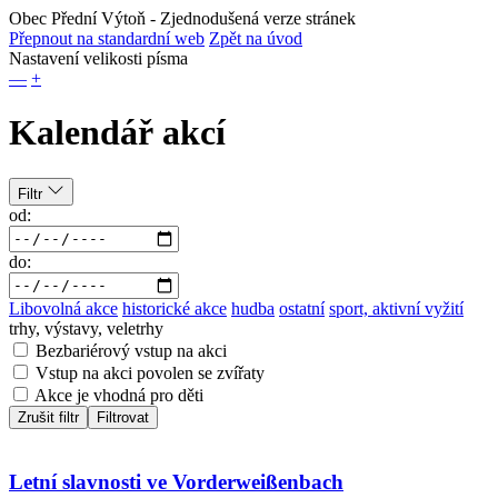
Obec Přední Výtoň
- Zjednodušená verze stránek
Přepnout na standardní web
Zpět na úvod
Nastavení velikosti písma
—
+
Kalendář akcí
Filtr
od:
do:
Libovolná akce
historické akce
hudba
ostatní
sport, aktivní vyžití
trhy, výstavy, veletrhy
Bezbariérový vstup na akci
Vstup na akci povolen se zvířaty
Akce je vhodná pro děti
Zrušit filtr
Filtrovat
Letní slavnosti ve Vorderweißenbach