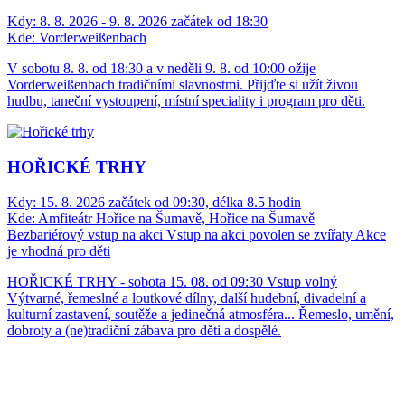
Kdy:
8. 8. 2026 - 9. 8. 2026 začátek od 18:30
Kde:
Vorderweißenbach
V sobotu 8. 8. od 18:30 a v neděli 9. 8. od 10:00 ožije
Vorderweißenbach tradičními slavnostmi. Přijďte si užít živou
hudbu, taneční vystoupení, místní speciality i program pro děti.
HOŘICKÉ TRHY
Kdy:
15. 8. 2026 začátek od 09:30, délka 8.5 hodin
Kde:
Amfiteátr Hořice na Šumavě, Hořice na Šumavě
Bezbariérový vstup na akci
Vstup na akci povolen se zvířaty
Akce
je vhodná pro děti
HOŘICKÉ TRHY - sobota 15. 08. od 09:30 Vstup volný
Výtvarné, řemeslné a loutkové dílny, další hudební, divadelní a
kulturní zastavení, soutěže a jedinečná atmosféra... Řemeslo, umění,
dobroty a (ne)tradiční zábava pro děti a dospělé.