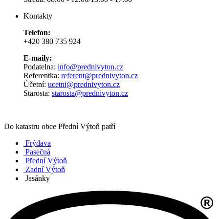
Kontakty
Telefon:
+420 380 735 924
E-maily:
Podatelna:
info@prednivyton.cz
Referentka:
referent@prednivyton.cz
Účetní:
ucetni@prednivyton.cz
Starosta:
starosta@prednivyton.cz
Do katastru obce Přední Výtoň patří
Frýdava
Pasečná
Přední Výtoň
Zadní Výtoň
Jasánky