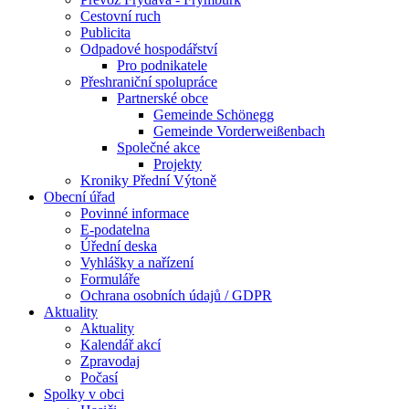
Cestovní ruch
Publicita
Odpadové hospodářství
Pro podnikatele
Přeshraniční spolupráce
Partnerské obce
Gemeinde Schönegg
Gemeinde Vorderweißenbach
Společné akce
Projekty
Kroniky Přední Výtoně
Obecní úřad
Povinné informace
E-podatelna
Úřední deska
Vyhlášky a nařízení
Formuláře
Ochrana osobních údajů / GDPR
Aktuality
Aktuality
Kalendář akcí
Zpravodaj
Počasí
Spolky v obci