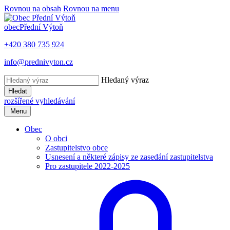
Rovnou na obsah
Rovnou na menu
obec
Přední Výtoň
+420 380 735 924
info@prednivyton.cz
Hledaný výraz
Hledat
rozšířené vyhledávání
Menu
Obec
O obci
Zastupitelstvo obce
Usnesení a některé zápisy ze zasedání zastupitelstva
Pro zastupitele 2022-2025