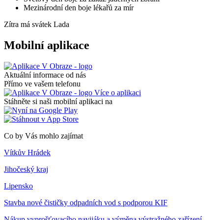
Mezinárodní den boje lékařů za mír
Zítra má svátek
Lada
Mobilní aplikace
Aktuální informace od nás
Přímo ve vašem telefonu
Více o aplikaci
Stáhněte si naši mobilní aplikaci na
Co by Vás mohlo zajímat
Vítkův Hrádek
Jihočeský kraj
Lipensko
Stavba nové čističky odpadních vod s podporou KIF
Nákup vyprošťovacího navijáku a výměna výstražného zařízení