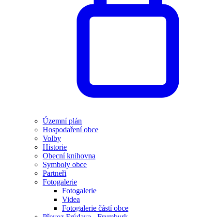
Územní plán
Hospodaření obce
Volby
Historie
Obecní knihovna
Symboly obce
Partneři
Fotogalerie
Fotogalerie
Videa
Fotogalerie částí obce
Převoz Frýdava - Frymburk