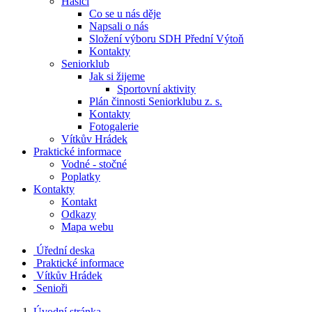
Hasiči
Co se u nás děje
Napsali o nás
Složení výboru SDH Přední Výtoň
Kontakty
Seniorklub
Jak si žijeme
Sportovní aktivity
Plán činnosti Seniorklubu z. s.
Kontakty
Fotogalerie
Vítkův Hrádek
Praktické informace
Vodné - stočné
Poplatky
Kontakty
Kontakt
Odkazy
Mapa webu
Úřední deska
Praktické informace
Vítkův Hrádek
Senioři
Úvodní stránka