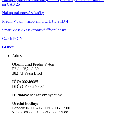
na CAS 25
Nákup traktorové sekačky
Přední Výtoň - napojení vrtů HJ-3 a HJ-4
Smart kiosek - elektronická úřední deska
Czech POINT
GObec
Adresa
Obecní úřad Přední Výtoň
Přední Výtoň 30
382 73 Vyšší Brod
IČO:
00246085
DIČ:
CZ 00246085
ID datové schránky:
sycbupv
Úřední hodiny:
Pondělí: 08.00 - 12.00/13.00 - 17.00
Středa: 08.00 - 12.00/13.00 - 17.00