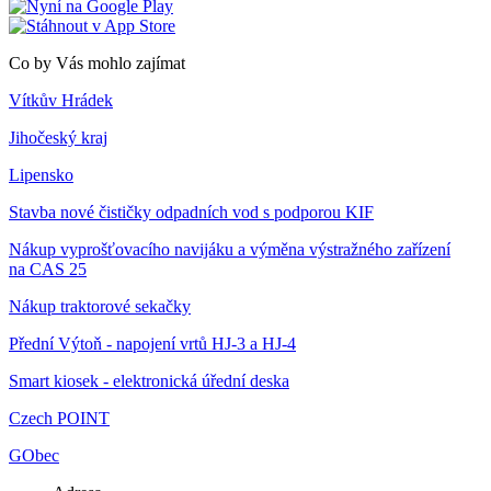
Co by Vás mohlo zajímat
Vítkův Hrádek
Jihočeský kraj
Lipensko
Stavba nové čističky odpadních vod s podporou KIF
Nákup vyprošťovacího navijáku a výměna výstražného zařízení
na CAS 25
Nákup traktorové sekačky
Přední Výtoň - napojení vrtů HJ-3 a HJ-4
Smart kiosek - elektronická úřední deska
Czech POINT
GObec