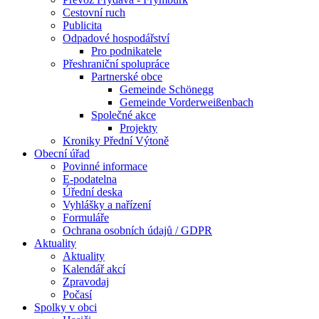
Cestovní ruch
Publicita
Odpadové hospodářství
Pro podnikatele
Přeshraniční spolupráce
Partnerské obce
Gemeinde Schönegg
Gemeinde Vorderweißenbach
Společné akce
Projekty
Kroniky Přední Výtoně
Obecní úřad
Povinné informace
E-podatelna
Úřední deska
Vyhlášky a nařízení
Formuláře
Ochrana osobních údajů / GDPR
Aktuality
Aktuality
Kalendář akcí
Zpravodaj
Počasí
Spolky v obci