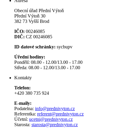
Adresa
Obecní úřad Přední Výtoň
Přední Výtoň 30
382 73 Vyšší Brod
IČO:
00246085
DIČ:
CZ 00246085
ID datové schránky:
sycbupv
Úřední hodiny:
Pondělí: 08.00 - 12.00/13.00 - 17.00
Středa: 08.00 - 12.00/13.00 - 17.00
Kontakty
Telefon:
+420 380 735 924
E-maily:
Podatelna:
info@prednivyton.cz
Referentka:
referent@prednivyton.cz
Účetní:
ucetni@prednivyton.cz
Starosta:
starosta@prednivyton.cz