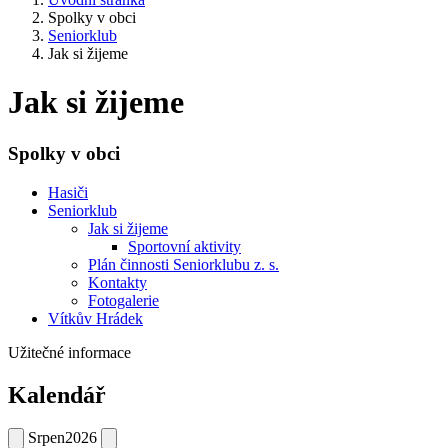
Spolky v obci
Seniorklub
Jak si žijeme
Jak si žijeme
Spolky v obci
Hasiči
Seniorklub
Jak si žijeme
Sportovní aktivity
Plán činnosti Seniorklubu z. s.
Kontakty
Fotogalerie
Vítkův Hrádek
Užitečné informace
Kalendář
Srpen
2026