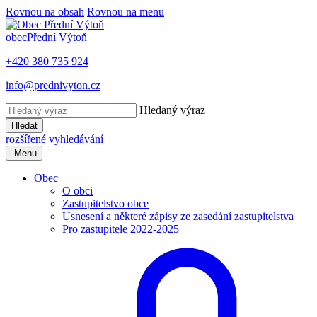
Rovnou na obsah
Rovnou na menu
obec
Přední Výtoň
+420 380 735 924
info@prednivyton.cz
Hledaný výraz
Hledat
rozšířené vyhledávání
Menu
Obec
O obci
Zastupitelstvo obce
Usnesení a některé zápisy ze zasedání zastupitelstva
Pro zastupitele 2022-2025