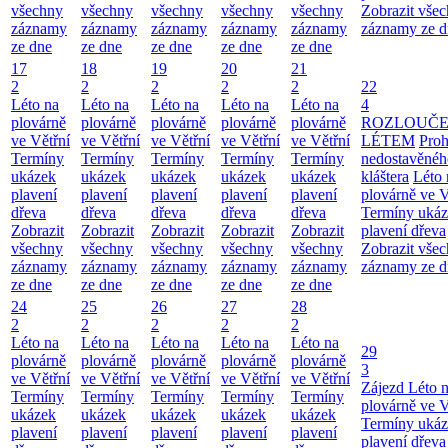
všechny
všechny
všechny
všechny
všechny
Zobrazit vše
záznamy
záznamy
záznamy
záznamy
záznamy
záznamy ze d
ze dne
ze dne
ze dne
ze dne
ze dne
17
18
19
20
21
2
2
2
2
2
22
Léto na
Léto na
Léto na
Léto na
Léto na
4
plovárně
plovárně
plovárně
plovárně
plovárně
ROZLOUČE
ve Větřní
ve Větřní
ve Větřní
ve Větřní
ve Větřní
LÉTEM
Proh
Termíny
Termíny
Termíny
Termíny
Termíny
nedostavěnéh
ukázek
ukázek
ukázek
ukázek
ukázek
kláštera
Léto 
plavení
plavení
plavení
plavení
plavení
plovárně ve V
dřeva
dřeva
dřeva
dřeva
dřeva
Termíny uká
Zobrazit
Zobrazit
Zobrazit
Zobrazit
Zobrazit
plavení dřeva
všechny
všechny
všechny
všechny
všechny
Zobrazit vše
záznamy
záznamy
záznamy
záznamy
záznamy
záznamy ze d
ze dne
ze dne
ze dne
ze dne
ze dne
24
25
26
27
28
2
2
2
2
2
Léto na
Léto na
Léto na
Léto na
Léto na
29
plovárně
plovárně
plovárně
plovárně
plovárně
3
ve Větřní
ve Větřní
ve Větřní
ve Větřní
ve Větřní
Zájezd
Léto 
Termíny
Termíny
Termíny
Termíny
Termíny
plovárně ve V
ukázek
ukázek
ukázek
ukázek
ukázek
Termíny uká
plavení
plavení
plavení
plavení
plavení
plavení dřeva