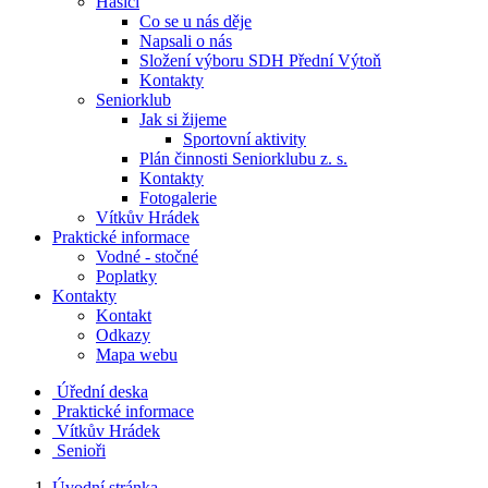
Hasiči
Co se u nás děje
Napsali o nás
Složení výboru SDH Přední Výtoň
Kontakty
Seniorklub
Jak si žijeme
Sportovní aktivity
Plán činnosti Seniorklubu z. s.
Kontakty
Fotogalerie
Vítkův Hrádek
Praktické informace
Vodné - stočné
Poplatky
Kontakty
Kontakt
Odkazy
Mapa webu
Úřední deska
Praktické informace
Vítkův Hrádek
Senioři
Úvodní stránka