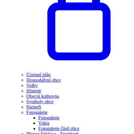
Územní plán
Hospodaření obce
Volby
Historie
Obecní knihovna
Symboly obce
Partneři
Fotogalerie
Fotogalerie
Videa
Fotogalerie částí obce
Převoz Frýdava - Frymburk