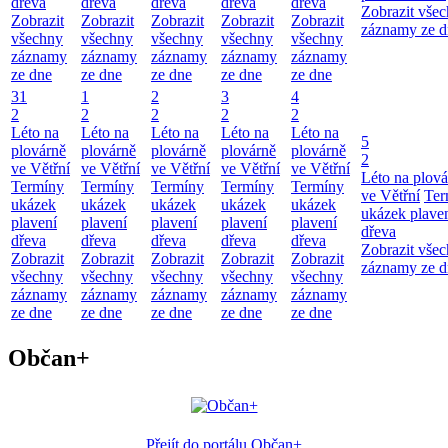
dřeva
dřeva
dřeva
dřeva
dřeva
Zobrazit vše
Zobrazit
Zobrazit
Zobrazit
Zobrazit
Zobrazit
záznamy ze d
všechny
všechny
všechny
všechny
všechny
záznamy
záznamy
záznamy
záznamy
záznamy
ze dne
ze dne
ze dne
ze dne
ze dne
31
1
2
3
4
2
2
2
2
2
Léto na
Léto na
Léto na
Léto na
Léto na
5
plovárně
plovárně
plovárně
plovárně
plovárně
2
ve Větřní
ve Větřní
ve Větřní
ve Větřní
ve Větřní
Léto na plová
Termíny
Termíny
Termíny
Termíny
Termíny
ve Větřní
Ter
ukázek
ukázek
ukázek
ukázek
ukázek
ukázek plave
plavení
plavení
plavení
plavení
plavení
dřeva
dřeva
dřeva
dřeva
dřeva
dřeva
Zobrazit vše
Zobrazit
Zobrazit
Zobrazit
Zobrazit
Zobrazit
záznamy ze d
všechny
všechny
všechny
všechny
všechny
záznamy
záznamy
záznamy
záznamy
záznamy
ze dne
ze dne
ze dne
ze dne
ze dne
Občan+
Přejít do portálu Občan+