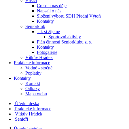
Hasiči
Co se u nás děje
Napsali o nás
Složení výboru SDH Přední Výtoň
Kontakty
Seniorklub
Jak si žijeme
Sportovní aktivity
Plán činnosti Seniorklubu z. s.
Kontakty
Fotogalerie
Vítkův Hrádek
Praktické informace
Vodné - stočné
Poplatky
Kontakty
Kontakt
Odkazy
Mapa webu
Úřední deska
Praktické informace
Vítkův Hrádek
Senioři
Úvodní stránka