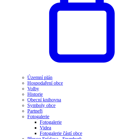
Územní plán
Hospodaření obce
Volby
Historie
Obecní knihovna
Symboly obce
Partneři
Fotogalerie
Fotogalerie
Videa
Fotogalerie částí obce
Převoz Frýdava - Frymburk