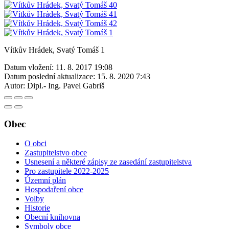
Vítkův Hrádek, Svatý Tomáš 1
Datum vložení:
11. 8. 2017 19:08
Datum poslední aktualizace:
15. 8. 2020 7:43
Autor:
Dipl.- Ing. Pavel Gabriš
Obec
O obci
Zastupitelstvo obce
Usnesení a některé zápisy ze zasedání zastupitelstva
Pro zastupitele 2022-2025
Územní plán
Hospodaření obce
Volby
Historie
Obecní knihovna
Symboly obce