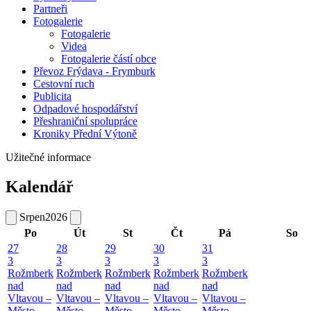
Partneři
Fotogalerie
Fotogalerie
Videa
Fotogalerie částí obce
Převoz Frýdava - Frymburk
Cestovní ruch
Publicita
Odpadové hospodářství
Přeshraniční spolupráce
Kroniky Přední Výtoně
Užitečné informace
Kalendář
Srpen
2026
Po
Út
St
Čt
Pá
So
27
28
29
30
31
3
3
3
3
3
Rožmberk
Rožmberk
Rožmberk
Rožmberk
Rožmberk
nad
nad
nad
nad
nad
Vltavou –
Vltavou –
Vltavou –
Vltavou –
Vltavou –
Město
Město
Město
Město
Město