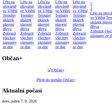
Léto na
Léto na
Léto na
Léto na
Léto na
5
plovárně
plovárně
plovárně
plovárně
plovárně
2
ve Větřní
ve Větřní
ve Větřní
ve Větřní
ve Větřní
Léto na plová
Termíny
Termíny
Termíny
Termíny
Termíny
ve Větřní
Ter
ukázek
ukázek
ukázek
ukázek
ukázek
ukázek plave
plavení
plavení
plavení
plavení
plavení
dřeva
dřeva
dřeva
dřeva
dřeva
dřeva
Zobrazit vše
Zobrazit
Zobrazit
Zobrazit
Zobrazit
Zobrazit
záznamy ze d
všechny
všechny
všechny
všechny
všechny
záznamy
záznamy
záznamy
záznamy
záznamy
ze dne
ze dne
ze dne
ze dne
ze dne
Občan+
Přejít do portálu Občan+
Aktuální počasí
dnes, pátek 7. 8. 2026