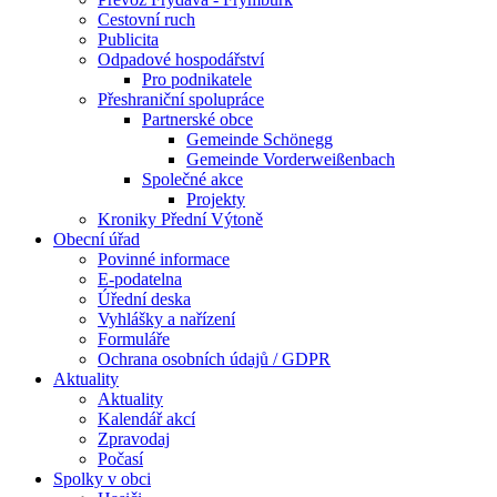
Cestovní ruch
Publicita
Odpadové hospodářství
Pro podnikatele
Přeshraniční spolupráce
Partnerské obce
Gemeinde Schönegg
Gemeinde Vorderweißenbach
Společné akce
Projekty
Kroniky Přední Výtoně
Obecní úřad
Povinné informace
E-podatelna
Úřední deska
Vyhlášky a nařízení
Formuláře
Ochrana osobních údajů / GDPR
Aktuality
Aktuality
Kalendář akcí
Zpravodaj
Počasí
Spolky v obci