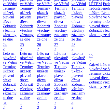
ve Větřní
ve Větřní
ve Větřní
ve Větřní
ve Větřní
LÉTEM
Proh
Termíny
Termíny
Termíny
Termíny
Termíny
nedostavěnéh
ukázek
ukázek
ukázek
ukázek
ukázek
kláštera
Léto 
plavení
plavení
plavení
plavení
plavení
plovárně ve V
dřeva
dřeva
dřeva
dřeva
dřeva
Termíny uká
Zobrazit
Zobrazit
Zobrazit
Zobrazit
Zobrazit
plavení dřeva
všechny
všechny
všechny
všechny
všechny
Zobrazit vše
záznamy
záznamy
záznamy
záznamy
záznamy
záznamy ze d
ze dne
ze dne
ze dne
ze dne
ze dne
24
25
26
27
28
2
2
2
2
2
Léto na
Léto na
Léto na
Léto na
Léto na
29
plovárně
plovárně
plovárně
plovárně
plovárně
3
ve Větřní
ve Větřní
ve Větřní
ve Větřní
ve Větřní
Zájezd
Léto 
Termíny
Termíny
Termíny
Termíny
Termíny
plovárně ve V
ukázek
ukázek
ukázek
ukázek
ukázek
Termíny uká
plavení
plavení
plavení
plavení
plavení
plavení dřeva
dřeva
dřeva
dřeva
dřeva
dřeva
Zobrazit vše
Zobrazit
Zobrazit
Zobrazit
Zobrazit
Zobrazit
záznamy ze d
všechny
všechny
všechny
všechny
všechny
záznamy
záznamy
záznamy
záznamy
záznamy
ze dne
ze dne
ze dne
ze dne
ze dne
31
1
2
3
4
2
2
2
2
2