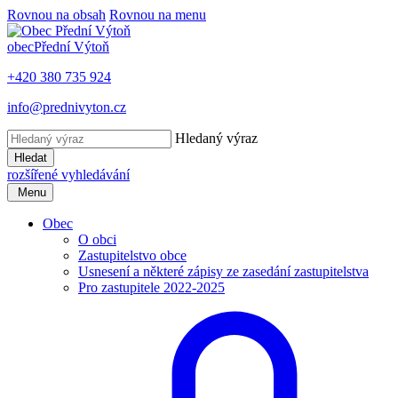
Rovnou na obsah
Rovnou na menu
obec
Přední Výtoň
+420 380 735 924
info@prednivyton.cz
Hledaný výraz
Hledat
rozšířené vyhledávání
Menu
Obec
O obci
Zastupitelstvo obce
Usnesení a některé zápisy ze zasedání zastupitelstva
Pro zastupitele 2022-2025