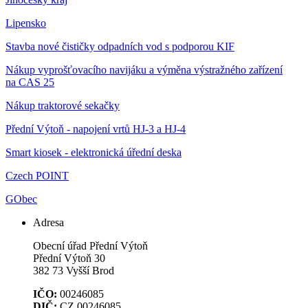
Lipensko
Stavba nové čističky odpadních vod s podporou KIF
Nákup vyprošťovacího navijáku a výměna výstražného zařízení
na CAS 25
Nákup traktorové sekačky
Přední Výtoň - napojení vrtů HJ-3 a HJ-4
Smart kiosek - elektronická úřední deska
Czech POINT
GObec
Adresa
Obecní úřad Přední Výtoň
Přední Výtoň 30
382 73 Vyšší Brod
IČO:
00246085
DIČ:
CZ 00246085