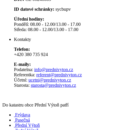
ID datové schránky:
sycbupv
Úřední hodiny:
Pondělí: 08.00 - 12.00/13.00 - 17.00
Středa: 08.00 - 12.00/13.00 - 17.00
Kontakty
Telefon:
+420 380 735 924
E-maily:
Podatelna:
info@prednivyton.cz
Referentka:
referent@prednivyton.cz
Účetní:
ucetni@prednivyton.cz
Starosta:
starosta@prednivyton.cz
Do katastru obce Přední Výtoň patří
Frýdava
Pasečná
Přední Výtoň