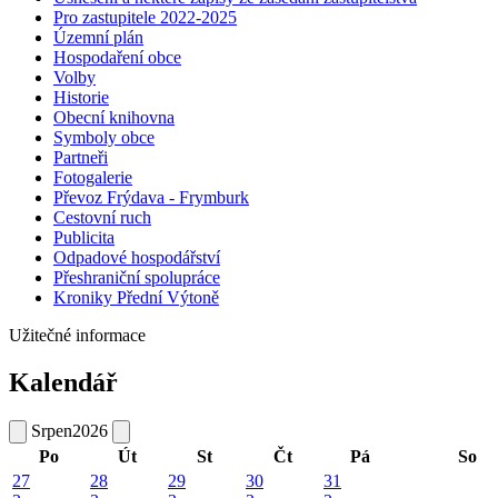
Pro zastupitele 2022-2025
Územní plán
Hospodaření obce
Volby
Historie
Obecní knihovna
Symboly obce
Partneři
Fotogalerie
Převoz Frýdava - Frymburk
Cestovní ruch
Publicita
Odpadové hospodářství
Přeshraniční spolupráce
Kroniky Přední Výtoně
Užitečné informace
Kalendář
Srpen
2026
Po
Út
St
Čt
Pá
So
27
28
29
30
31