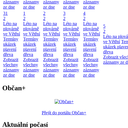
záznamy
záznamy
záznamy
záznamy
záznamy
ze dne
ze dne
ze dne
ze dne
ze dne
31
1
2
3
4
2
2
2
2
2
Léto na
Léto na
Léto na
Léto na
Léto na
5
plovárně
plovárně
plovárně
plovárně
plovárně
2
ve Větřní
ve Větřní
ve Větřní
ve Větřní
ve Větřní
Léto na plová
Termíny
Termíny
Termíny
Termíny
Termíny
ve Větřní
Ter
ukázek
ukázek
ukázek
ukázek
ukázek
ukázek plave
plavení
plavení
plavení
plavení
plavení
dřeva
dřeva
dřeva
dřeva
dřeva
dřeva
Zobrazit vše
Zobrazit
Zobrazit
Zobrazit
Zobrazit
Zobrazit
záznamy ze d
všechny
všechny
všechny
všechny
všechny
záznamy
záznamy
záznamy
záznamy
záznamy
ze dne
ze dne
ze dne
ze dne
ze dne
Občan+
Přejít do portálu Občan+
Aktuální počasí