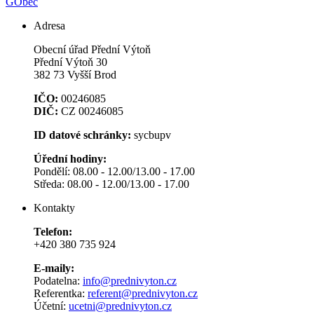
GObec
Adresa
Obecní úřad Přední Výtoň
Přední Výtoň 30
382 73 Vyšší Brod
IČO:
00246085
DIČ:
CZ 00246085
ID datové schránky:
sycbupv
Úřední hodiny:
Pondělí: 08.00 - 12.00/13.00 - 17.00
Středa: 08.00 - 12.00/13.00 - 17.00
Kontakty
Telefon:
+420 380 735 924
E-maily:
Podatelna:
info@prednivyton.cz
Referentka:
referent@prednivyton.cz
Účetní:
ucetni@prednivyton.cz