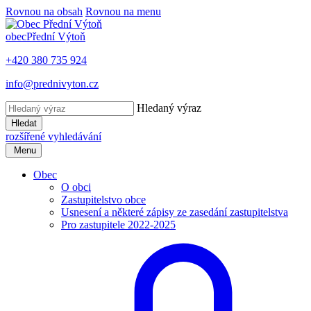
Rovnou na obsah
Rovnou na menu
obec
Přední Výtoň
+420 380 735 924
info@prednivyton.cz
Hledaný výraz
Hledat
rozšířené vyhledávání
Menu
Obec
O obci
Zastupitelstvo obce
Usnesení a některé zápisy ze zasedání zastupitelstva
Pro zastupitele 2022-2025