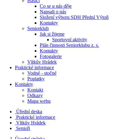
Hasiči
Co se u nás děje
Napsali o nás
Složení výboru SDH Přední Výtoň
Kontakty
Seniorklub
Jak si žijeme
Sportovní aktivity
Plán činnosti Seniorklubu z. s.
Kontakty
Fotogalerie
Vítkův Hrádek
Praktické informace
Vodné - stočné
Poplatky
Kontakty
Kontakt
Odkazy
Mapa webu
Úřední deska
Praktické informace
Vítkův Hrádek
Senioři
Úvodní stránka