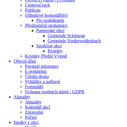
Cestovní ruch
Publicita
Odpadové hospodářství
Pro podnikatele
Přeshraniční spolupráce
Partnerské obce
Gemeinde Schönegg
Gemeinde Vorderweißenbach
Společné akce
Projekty
Kroniky Přední Výtoně
Obecní úřad
Povinné informace
E-podatelna
Úřední deska
Vyhlášky a nařízení
Formuláře
Ochrana osobních údajů / GDPR
Aktuality
Aktuality
Kalendář akcí
Zpravodaj
Počasí
Spolky v obci