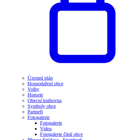
Územní plán
Hospodaření obce
Volby
Historie
Obecní knihovna
Symboly obce
Partneři
Fotogalerie
Fotogalerie
Videa
Fotogalerie částí obce
Převoz Frýdava - Frymburk