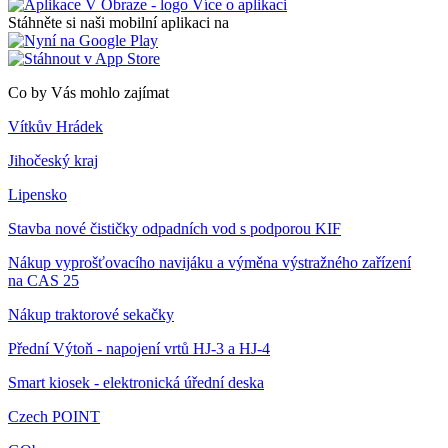
Více o aplikaci
Stáhněte si naši mobilní aplikaci na
Co by Vás mohlo zajímat
Vítkův Hrádek
Jihočeský kraj
Lipensko
Stavba nové čističky odpadních vod s podporou KIF
Nákup vyprošťovacího navijáku a výměna výstražného zařízení
na CAS 25
Nákup traktorové sekačky
Přední Výtoň - napojení vrtů HJ-3 a HJ-4
Smart kiosek - elektronická úřední deska
Czech POINT