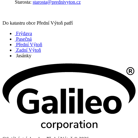
Starosta:
starosta@prednivyton.cz
Do katastru obce Přední Výtoň patří
Frýdava
Pasečná
Přední Výtoň
Zadní Výtoň
Jasánky