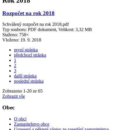
Rok 2018
Rozpočet na rok 2018
Schválený rozpočet na rok 2018.pdf
Typ souboru: PDF dokument, Velikost: 3,32 MB
Staženo: 758×
Vloženo:
19. 9. 2018
první stránka
předchozí stránka
1
2
3
další stránka
poslední stránka
Zobrazeno
1
-
20
ze 65
Zobrazit vše
Obec
O obci
Zastupitelstvo obce
Usnesení a některé zápisy ze zasedání zastupitelstva