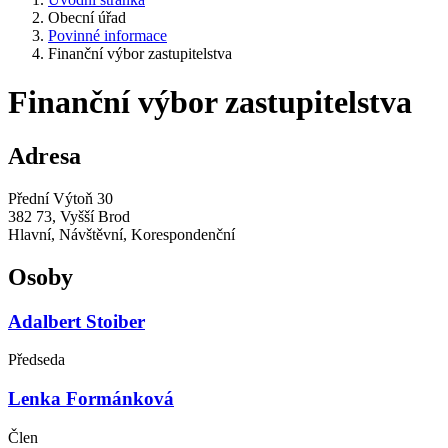
Obecní úřad
Povinné informace
Finanční výbor zastupitelstva
Finanční výbor zastupitelstva
Adresa
Přední Výtoň 30
382 73, Vyšší Brod
Hlavní, Návštěvní, Korespondenční
Osoby
Adalbert Stoiber
Předseda
Lenka Formánková
Člen