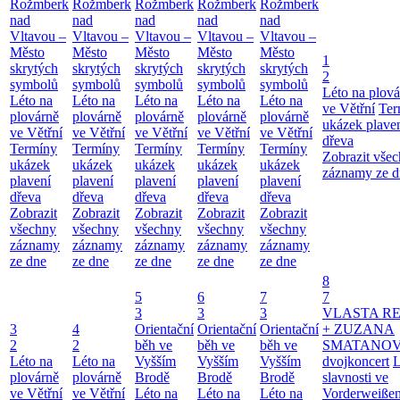
Rožmberk
Rožmberk
Rožmberk
Rožmberk
Rožmberk
nad
nad
nad
nad
nad
Vltavou –
Vltavou –
Vltavou –
Vltavou –
Vltavou –
Město
Město
Město
Město
Město
1
skrytých
skrytých
skrytých
skrytých
skrytých
2
symbolů
symbolů
symbolů
symbolů
symbolů
Léto na plová
Léto na
Léto na
Léto na
Léto na
Léto na
ve Větřní
Ter
plovárně
plovárně
plovárně
plovárně
plovárně
ukázek plave
ve Větřní
ve Větřní
ve Větřní
ve Větřní
ve Větřní
dřeva
Termíny
Termíny
Termíny
Termíny
Termíny
Zobrazit vše
ukázek
ukázek
ukázek
ukázek
ukázek
záznamy ze d
plavení
plavení
plavení
plavení
plavení
dřeva
dřeva
dřeva
dřeva
dřeva
Zobrazit
Zobrazit
Zobrazit
Zobrazit
Zobrazit
všechny
všechny
všechny
všechny
všechny
záznamy
záznamy
záznamy
záznamy
záznamy
ze dne
ze dne
ze dne
ze dne
ze dne
8
5
6
7
7
3
3
3
VLASTA R
3
4
Orientační
Orientační
Orientační
+ ZUZANA
2
2
běh ve
běh ve
běh ve
SMATANOV
Léto na
Léto na
Vyšším
Vyšším
Vyšším
dvojkoncert
L
plovárně
plovárně
Brodě
Brodě
Brodě
slavnosti ve
ve Větřní
ve Větřní
Léto na
Léto na
Léto na
Vorderweiße