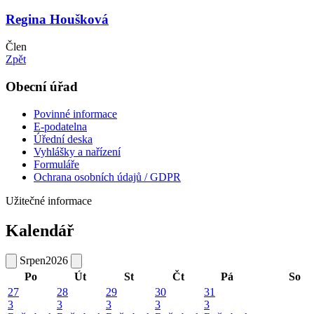
Regina Houšková
Člen
Zpět
Obecní úřad
Povinné informace
E-podatelna
Úřední deska
Vyhlášky a nařízení
Formuláře
Ochrana osobních údajů / GDPR
Užitečné informace
Kalendář
Srpen
2026
Po
Út
St
Čt
Pá
So
27
28
29
30
31
3
3
3
3
3