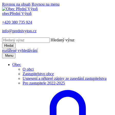
Rovnou na obsah
Rovnou na menu
obec
Přední Výtoň
+420 380 735 924
info@prednivyton.cz
Hledaný výraz
Hledat
rozšířené vyhledávání
Menu
Obec
O obci
Zastupitelstvo obce
Usnesení a některé zápisy ze zasedání zastupitelstva
Pro zastupitele 2022-2025