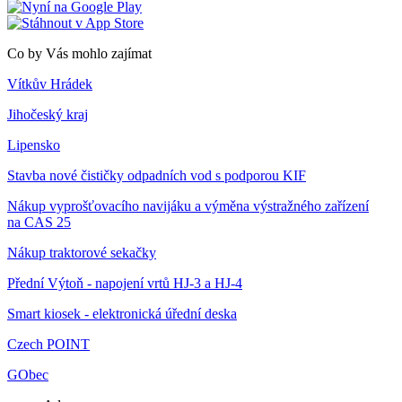
Co by Vás mohlo zajímat
Vítkův Hrádek
Jihočeský kraj
Lipensko
Stavba nové čističky odpadních vod s podporou KIF
Nákup vyprošťovacího navijáku a výměna výstražného zařízení
na CAS 25
Nákup traktorové sekačky
Přední Výtoň - napojení vrtů HJ-3 a HJ-4
Smart kiosek - elektronická úřední deska
Czech POINT
GObec