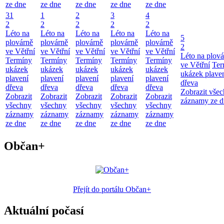
ze dne
ze dne
ze dne
ze dne
ze dne
31
1
2
3
4
2
2
2
2
2
Léto na
Léto na
Léto na
Léto na
Léto na
5
plovárně
plovárně
plovárně
plovárně
plovárně
2
ve Větřní
ve Větřní
ve Větřní
ve Větřní
ve Větřní
Léto na plová
Termíny
Termíny
Termíny
Termíny
Termíny
ve Větřní
Ter
ukázek
ukázek
ukázek
ukázek
ukázek
ukázek plave
plavení
plavení
plavení
plavení
plavení
dřeva
dřeva
dřeva
dřeva
dřeva
dřeva
Zobrazit vše
Zobrazit
Zobrazit
Zobrazit
Zobrazit
Zobrazit
záznamy ze d
všechny
všechny
všechny
všechny
všechny
záznamy
záznamy
záznamy
záznamy
záznamy
ze dne
ze dne
ze dne
ze dne
ze dne
Občan+
Přejít do portálu Občan+
Aktuální počasí