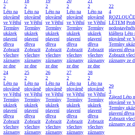
17
18
19
20
21
2
2
2
2
2
22
Léto na
Léto na
Léto na
Léto na
Léto na
4
plovárně
plovárně
plovárně
plovárně
plovárně
ROZLOUČE
ve Větřní
ve Větřní
ve Větřní
ve Větřní
ve Větřní
LÉTEM
Proh
Termíny
Termíny
Termíny
Termíny
Termíny
nedostavěnéh
ukázek
ukázek
ukázek
ukázek
ukázek
kláštera
Léto 
plavení
plavení
plavení
plavení
plavení
plovárně ve V
dřeva
dřeva
dřeva
dřeva
dřeva
Termíny uká
Zobrazit
Zobrazit
Zobrazit
Zobrazit
Zobrazit
plavení dřeva
všechny
všechny
všechny
všechny
všechny
Zobrazit vše
záznamy
záznamy
záznamy
záznamy
záznamy
záznamy ze d
ze dne
ze dne
ze dne
ze dne
ze dne
24
25
26
27
28
2
2
2
2
2
Léto na
Léto na
Léto na
Léto na
Léto na
29
plovárně
plovárně
plovárně
plovárně
plovárně
3
ve Větřní
ve Větřní
ve Větřní
ve Větřní
ve Větřní
Zájezd
Léto 
Termíny
Termíny
Termíny
Termíny
Termíny
plovárně ve V
ukázek
ukázek
ukázek
ukázek
ukázek
Termíny uká
plavení
plavení
plavení
plavení
plavení
plavení dřeva
dřeva
dřeva
dřeva
dřeva
dřeva
Zobrazit vše
Zobrazit
Zobrazit
Zobrazit
Zobrazit
Zobrazit
záznamy ze d
všechny
všechny
všechny
všechny
všechny
záznamy
záznamy
záznamy
záznamy
záznamy