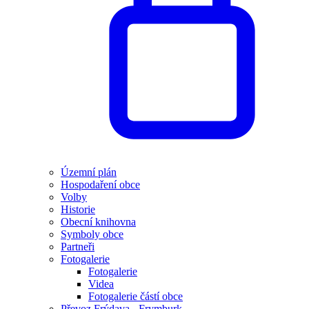
Územní plán
Hospodaření obce
Volby
Historie
Obecní knihovna
Symboly obce
Partneři
Fotogalerie
Fotogalerie
Videa
Fotogalerie částí obce
Převoz Frýdava - Frymburk