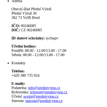
Adresa
Obecní úřad Přední Výtoň
Přední Výtoň 30
382 73 Vyšší Brod
IČO:
00246085
DIČ:
CZ 00246085
ID datové schránky:
sycbupv
Úřední hodiny:
Pondělí: 08.00 - 12.00/13.00 - 17.00
Středa: 08.00 - 12.00/13.00 - 17.00
Kontakty
Telefon:
+420 380 735 924
E-maily:
Podatelna:
info@prednivyton.cz
Referentka:
referent@prednivyton.cz
Účetní:
ucetni@prednivyton.cz
Starosta:
starosta@prednivyton.cz