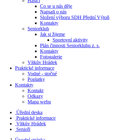
Hasiči
Co se u nás děje
Napsali o nás
Složení výboru SDH Přední Výtoň
Kontakty
Seniorklub
Jak si žijeme
Sportovní aktivity
Plán činnosti Seniorklubu z. s.
Kontakty
Fotogalerie
Vítkův Hrádek
Praktické informace
Vodné - stočné
Poplatky
Kontakty
Kontakt
Odkazy
Mapa webu
Úřední deska
Praktické informace
Vítkův Hrádek
Senioři
Úvodní stránka