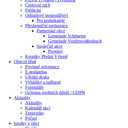
Cestovní ruch
Publicita
Odpadové hospodářství
Pro podnikatele
Přeshraniční spolupráce
Partnerské obce
Gemeinde Schönegg
Gemeinde Vorderweißenbach
Společné akce
Projekty
Kroniky Přední Výtoně
Obecní úřad
Povinné informace
E-podatelna
Úřední deska
Vyhlášky a nařízení
Formuláře
Ochrana osobních údajů / GDPR
Aktuality
Aktuality
Kalendář akcí
Zpravodaj
Počasí
Spolky v obci